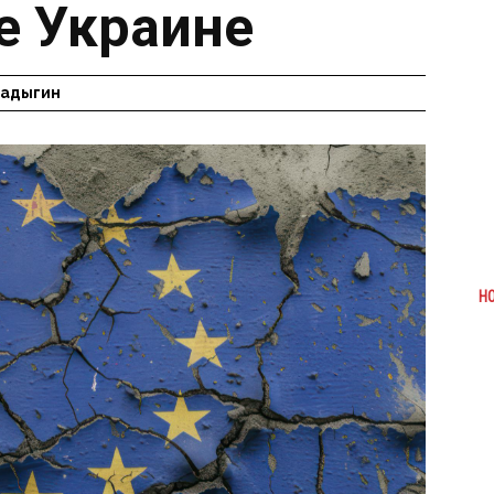
е Украине
Радыгин
Н