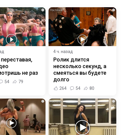
i
i
зад
4 ч. назад
 переставая,
Ролик длится
део
несколько секунд, а
отришь не раз
смеяться вы будете
долго
54
79
264
54
80
i
i