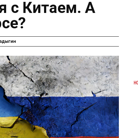
 с Китаем. А
рсе?
адыгин
Н