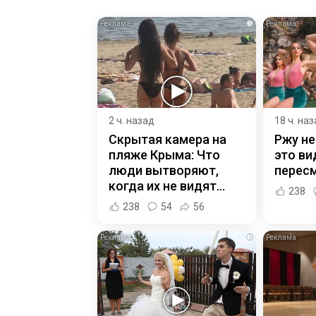
i
2 ч. назад
18 ч. на
Скрытая камера на
Ржу не
пляже Крыма: Что
это ви
люди вытворяют,
пересм
когда их не видят...
238
238
54
56
i