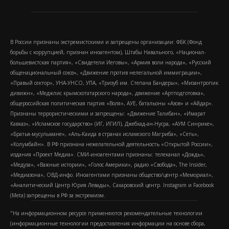
В России признаны экстремистскими и запрещены организации: ФБК (Фонд
борьбы с коррупцией, признан иноагентом), Штабы Навального, «Национал-
большевистская партия», «Свидетели Иеговы», «Армия воли народа», «Русский
общенациональный союз», «Движение против нелегальной иммиграции»,
«Правый сектор», УНА-УНСО, УПА, «Тризуб им. Степана Бандеры», «Мизантропик
дивижн», «Меджлис крымскотатарского народа», движение «Артподготовка»,
общероссийская политическая партия «Воля», АУЕ, батальоны «Азов» и «Айдар».
Признаны террористическими и запрещены: «Движение Талибан», «Имарат
Кавказ», «Исламское государство» (ИГ, ИГИЛ), Джебхад-ан-Нусра, «АУМ Синрике»,
«Братья-мусульмане», «Аль-Каида в странах исламского Магриба», «Сеть»,
«Колумбайн». В РФ признана нежелательной деятельность «Открытой России»,
издания «Проект Медиа». СМИ-иноагентами признаны: телеканал «Дождь»,
«Медуза», «Важные истории», «Голос Америки», радио «Свобода», The Insider,
«Медиазона», ОВД-инфо. Иноагентами признаны общество/центр «Мемориал»,
«Аналитический Центр Юрия Левады», Сахаровский центр. Instagram и Facebook
(Metа) запрещены в РФ за экстремизм.
"На информационном ресурсе применяются рекомендательные технологии
(информационные технологии предоставления информации на основе сбора,