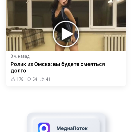
3 ч. назад
Ролик из Омска: вы будете смеяться
долго
178
54
41
МедиаПоток