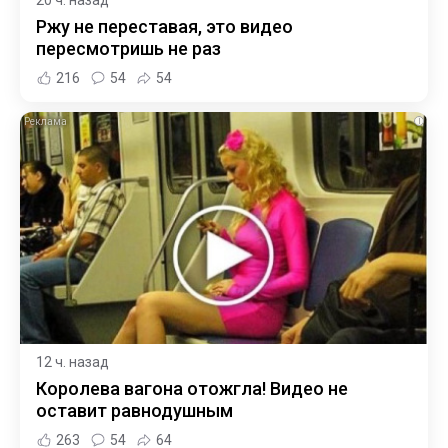
Ржу не переставая, это видео
пересмотришь не раз
216
54
54
i
12 ч. назад
Королева вагона отожгла! Видео не
оставит равнодушным
263
54
64