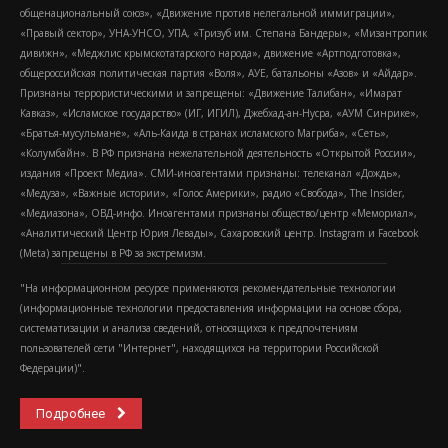
общенациональный союз», «Движение против нелегальной иммиграции»,
«Правый сектор», УНА-УНСО, УПА, «Тризуб им. Степана Бандеры», «Мизантропик
дивижн», «Меджлис крымскотатарского народа», движение «Артподготовка»,
общероссийская политическая партия «Воля», АУЕ, батальоны «Азов» и «Айдар».
Признаны террористическими и запрещены: «Движение Талибан», «Имарат
Кавказ», «Исламское государство» (ИГ, ИГИЛ), Джебхад-ан-Нусра, «АУМ Синрике»,
«Братья-мусульмане», «Аль-Каида в странах исламского Магриба», «Сеть»,
«Колумбайн». В РФ признана нежелательной деятельность «Открытой России»,
издания «Проект Медиа». СМИ-иноагентами признаны: телеканал «Дождь»,
«Медуза», «Важные истории», «Голос Америки», радио «Свобода», The Insider,
«Медиазона», ОВД-инфо. Иноагентами признаны общество/центр «Мемориал»,
«Аналитический Центр Юрия Левады», Сахаровский центр. Instagram и Facebook
(Metа) запрещены в РФ за экстремизм.
"На информационном ресурсе применяются рекомендательные технологии
(информационные технологии предоставления информации на основе сбора,
систематизации и анализа сведений, относящихся к предпочтениям
пользователей сети "Интернет", находящихся на территории Российской
Федерации)".
Подробнее