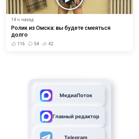
14 ч. назад
Ролик из Омска: вы будете смеяться
долго
116
54
42
МедиаПоток
Главный редактор
Telegram