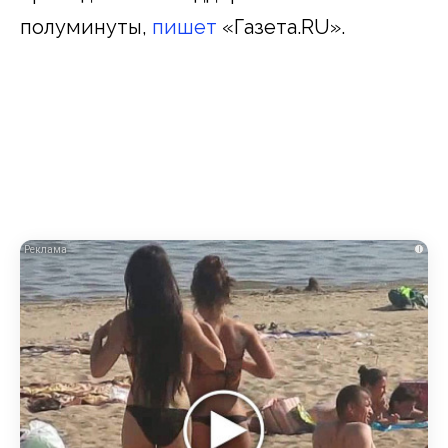
полуминуты,
пишет
«Газета.RU».
i