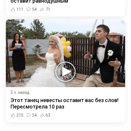
оставит равнодушным
111
54
71
i
5 ч. назад
Этот танец невесты оставит вас без слов!
Пересмотрела 10 раз
215
54
63