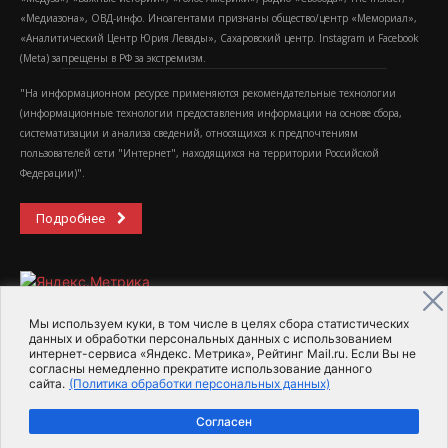
«Медиазона», ОВД-инфо. Иноагентами признаны общество/центр «Мемориал»,
«Аналитический Центр Юрия Левады», Сахаровский центр. Instagram и Facebook
(Metа) запрещены в РФ за экстремизм.
"На информационном ресурсе применяются рекомендательные технологии
(информационные технологии предоставления информации на основе сбора,
систематизации и анализа сведений, относящихся к предпочтениям
пользователей сети "Интернет", находящихся на территории Российской
Федерации)".
Подробнее
Мы используем куки, в том числе в целях сбора статистических
данных и обработки персональных данных с использованием
интернет-сервиса «Яндекс. Метрика», Рейтинг Mail.ru. Если Вы не
2015-2026- Информационное агентство МедиаПоток
согласны немедленно прекратите использование данного
сайта.
(Политика обработки персональных данных)
Для справки
Об издании
Пользовательское соглашение
Согласен
Политика обработки персональных данных