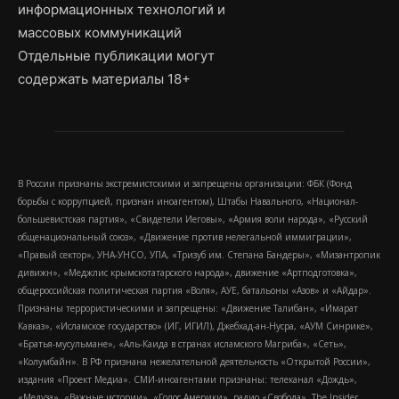
информационных технологий и
массовых коммуникаций
Отдельные публикации могут
содержать материалы 18+
В России признаны экстремистскими и запрещены организации: ФБК (Фонд
борьбы с коррупцией, признан иноагентом), Штабы Навального, «Национал-
большевистская партия», «Свидетели Иеговы», «Армия воли народа», «Русский
общенациональный союз», «Движение против нелегальной иммиграции»,
«Правый сектор», УНА-УНСО, УПА, «Тризуб им. Степана Бандеры», «Мизантропик
дивижн», «Меджлис крымскотатарского народа», движение «Артподготовка»,
общероссийская политическая партия «Воля», АУЕ, батальоны «Азов» и «Айдар».
Признаны террористическими и запрещены: «Движение Талибан», «Имарат
Кавказ», «Исламское государство» (ИГ, ИГИЛ), Джебхад-ан-Нусра, «АУМ Синрике»,
«Братья-мусульмане», «Аль-Каида в странах исламского Магриба», «Сеть»,
«Колумбайн». В РФ признана нежелательной деятельность «Открытой России»,
издания «Проект Медиа». СМИ-иноагентами признаны: телеканал «Дождь»,
«Медуза», «Важные истории», «Голос Америки», радио «Свобода», The Insider,