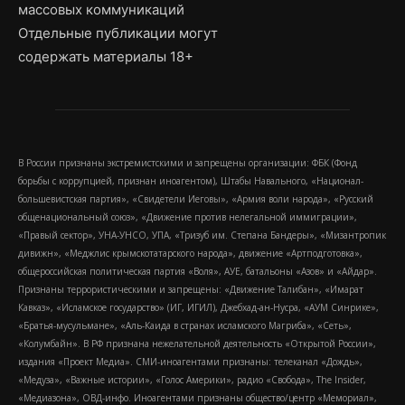
массовых коммуникаций
Отдельные публикации могут
содержать материалы 18+
В России признаны экстремистскими и запрещены организации: ФБК (Фонд
борьбы с коррупцией, признан иноагентом), Штабы Навального, «Национал-
большевистская партия», «Свидетели Иеговы», «Армия воли народа», «Русский
общенациональный союз», «Движение против нелегальной иммиграции»,
«Правый сектор», УНА-УНСО, УПА, «Тризуб им. Степана Бандеры», «Мизантропик
дивижн», «Меджлис крымскотатарского народа», движение «Артподготовка»,
общероссийская политическая партия «Воля», АУЕ, батальоны «Азов» и «Айдар».
Признаны террористическими и запрещены: «Движение Талибан», «Имарат
Кавказ», «Исламское государство» (ИГ, ИГИЛ), Джебхад-ан-Нусра, «АУМ Синрике»,
«Братья-мусульмане», «Аль-Каида в странах исламского Магриба», «Сеть»,
«Колумбайн». В РФ признана нежелательной деятельность «Открытой России»,
издания «Проект Медиа». СМИ-иноагентами признаны: телеканал «Дождь»,
«Медуза», «Важные истории», «Голос Америки», радио «Свобода», The Insider,
«Медиазона», ОВД-инфо. Иноагентами признаны общество/центр «Мемориал»,