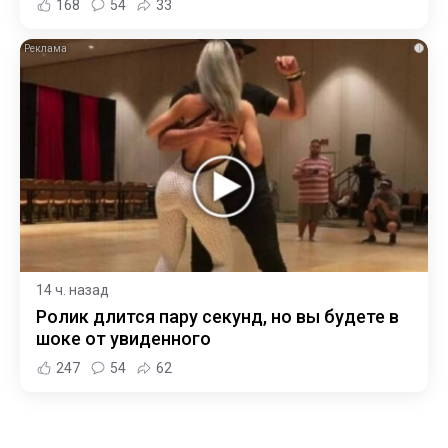
168
54
33
i
14 ч. назад
Ролик длится пару секунд, но вы будете в
шоке от увиденного
247
54
62