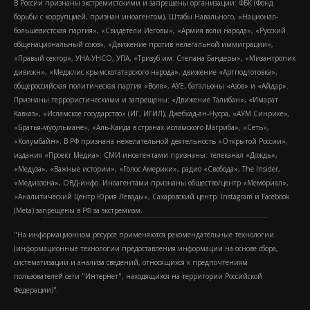
В России признаны экстремистскими и запрещены организации: ФБК (Фонд
борьбы с коррупцией, признан иноагентом), Штабы Навального, «Национал-
большевистская партия», «Свидетели Иеговы», «Армия воли народа», «Русский
общенациональный союз», «Движение против нелегальной иммиграции»,
«Правый сектор», УНА-УНСО, УПА, «Тризуб им. Степана Бандеры», «Мизантропик
дивижн», «Меджлис крымскотатарского народа», движение «Артподготовка»,
общероссийская политическая партия «Воля», АУЕ, батальоны «Азов» и «Айдар».
Признаны террористическими и запрещены: «Движение Талибан», «Имарат
Кавказ», «Исламское государство» (ИГ, ИГИЛ), Джебхад-ан-Нусра, «АУМ Синрике»,
«Братья-мусульмане», «Аль-Каида в странах исламского Магриба», «Сеть»,
«Колумбайн». В РФ признана нежелательной деятельность «Открытой России»,
издания «Проект Медиа». СМИ-иноагентами признаны: телеканал «Дождь»,
«Медуза», «Важные истории», «Голос Америки», радио «Свобода», The Insider,
«Медиазона», ОВД-инфо. Иноагентами признаны общество/центр «Мемориал»,
«Аналитический Центр Юрия Левады», Сахаровский центр. Instagram и Facebook
(Metа) запрещены в РФ за экстремизм.
"На информационном ресурсе применяются рекомендательные технологии
(информационные технологии предоставления информации на основе сбора,
систематизации и анализа сведений, относящихся к предпочтениям
пользователей сети "Интернет", находящихся на территории Российской
Федерации)".