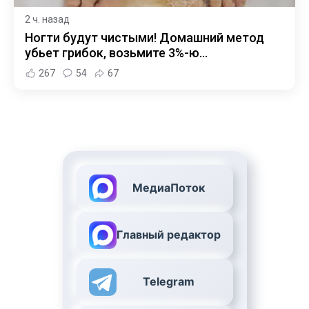
2 ч. назад
Ногти будут чистыми! Домашний метод
убьет грибок, возьмите 3%-ю…
267
54
67
МедиаПоток
Главный редактор
Telegram