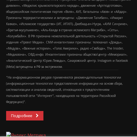
дивижн», «Меджлис крымскотатарского народа», движение «Артподготовка»,
общероссийская политическая партия «Воля», АУЕ, батальоны «Азов» и «Айдар».
Признаны террористическими и запрещены: «Движение Талибан», «Имарат
Кавказ», «Исламское государство» (ИГ, ИГИЛ), Джебхад-ан-Нусра, «АУМ Синрике»,
«Братья-мусульмане», «Аль-Каида в странах исламского Магриба», «Сеть»,
«Колумбайн». В РФ признана нежелательной деятельность «Открытой России»,
издания «Проект Медиа». СМИ-иноагентами признаны: телеканал «Дождь»,
«Медуза», «Важные истории», «Голос Америки», радио «Свобода», The Insider,
«Медиазона», ОВД-инфо. Иноагентами признаны общество/центр «Мемориал»,
«Аналитический Центр Юрия Левады», Сахаровский центр. Instagram и Facebook
(Metа) запрещены в РФ за экстремизм.
"На информационном ресурсе применяются рекомендательные технологии
(информационные технологии предоставления информации на основе сбора,
систематизации и анализа сведений, относящихся к предпочтениям
пользователей сети "Интернет", находящихся на территории Российской
Федерации)".
Подробнее