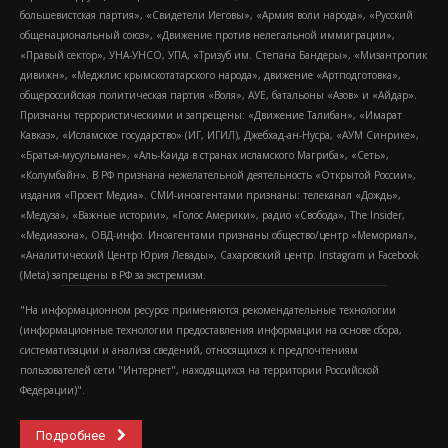
большевистская партия», «Свидетели Иеговы», «Армия воли народа», «Русский
общенациональный союз», «Движение против нелегальной иммиграции»,
«Правый сектор», УНА-УНСО, УПА, «Тризуб им. Степана Бандеры», «Мизантропик
дивижн», «Меджлис крымскотатарского народа», движение «Артподготовка»,
общероссийская политическая партия «Воля», АУЕ, батальоны «Азов» и «Айдар».
Признаны террористическими и запрещены: «Движение Талибан», «Имарат
Кавказ», «Исламское государство» (ИГ, ИГИЛ), Джебхад-ан-Нусра, «АУМ Синрике»,
«Братья-мусульмане», «Аль-Каида в странах исламского Магриба», «Сеть»,
«Колумбайн». В РФ признана нежелательной деятельность «Открытой России»,
издания «Проект Медиа». СМИ-иноагентами признаны: телеканал «Дождь»,
«Медуза», «Важные истории», «Голос Америки», радио «Свобода», The Insider,
«Медиазона», ОВД-инфо. Иноагентами признаны общество/центр «Мемориал»,
«Аналитический Центр Юрия Левады», Сахаровский центр. Instagram и Facebook
(Metа) запрещены в РФ за экстремизм.
"На информационном ресурсе применяются рекомендательные технологии
(информационные технологии предоставления информации на основе сбора,
систематизации и анализа сведений, относящихся к предпочтениям
пользователей сети "Интернет", находящихся на территории Российской
Федерации)".
Подробнее