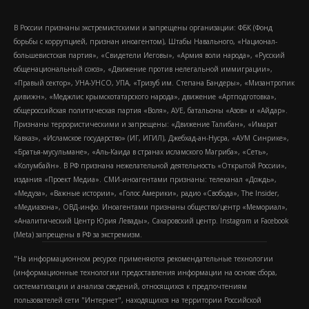
В России признаны экстремистскими и запрещены организации: ФБК (Фонд
борьбы с коррупцией, признан иноагентом), Штабы Навального, «Национал-
большевистская партия», «Свидетели Иеговы», «Армия воли народа», «Русский
общенациональный союз», «Движение против нелегальной иммиграции»,
«Правый сектор», УНА-УНСО, УПА, «Тризуб им. Степана Бандеры», «Мизантропик
дивижн», «Меджлис крымскотатарского народа», движение «Артподготовка»,
общероссийская политическая партия «Воля», АУЕ, батальоны «Азов» и «Айдар».
Признаны террористическими и запрещены: «Движение Талибан», «Имарат
Кавказ», «Исламское государство» (ИГ, ИГИЛ), Джебхад-ан-Нусра, «АУМ Синрике»,
«Братья-мусульмане», «Аль-Каида в странах исламского Магриба», «Сеть»,
«Колумбайн». В РФ признана нежелательной деятельность «Открытой России»,
издания «Проект Медиа». СМИ-иноагентами признаны: телеканал «Дождь»,
«Медуза», «Важные истории», «Голос Америки», радио «Свобода», The Insider,
«Медиазона», ОВД-инфо. Иноагентами признаны общество/центр «Мемориал»,
«Аналитический Центр Юрия Левады», Сахаровский центр. Instagram и Facebook
(Metа) запрещены в РФ за экстремизм.
"На информационном ресурсе применяются рекомендательные технологии
(информационные технологии предоставления информации на основе сбора,
систематизации и анализа сведений, относящихся к предпочтениям
пользователей сети "Интернет", находящихся на территории Российской