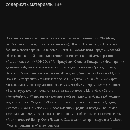
содержать материалы 18+
В России признаны экстремистскими и запрещены организации: ФБК (Фонд
борьбы с коррупцией, признан иноагентом), Штабы Навального, «Национал-
большевистская партия», «Свидетели Иеговы», «Армия воли народа», «Русский
общенациональный союз», «Движение против нелегальной иммиграции»,
«Правый сектор», УНА-УНСО, УПА, «Тризуб им. Степана Бандеры», «Мизантропик
дивижн», «Меджлис крымскотатарского народа», движение «Артподготовка»,
общероссийская политическая партия «Воля», АУЕ, батальоны «Азов» и «Айдар».
Признаны террористическими и запрещены: «Движение Талибан», «Имарат
Кавказ», «Исламское государство» (ИГ, ИГИЛ), Джебхад-ан-Нусра, «АУМ Синрике»,
«Братья-мусульмане», «Аль-Каида в странах исламского Магриба», «Сеть»,
«Колумбайн». В РФ признана нежелательной деятельность «Открытой России»,
издания «Проект Медиа». СМИ-иноагентами признаны: телеканал «Дождь»,
«Медуза», «Важные истории», «Голос Америки», радио «Свобода», The Insider,
«Медиазона», ОВД-инфо. Иноагентами признаны общество/центр «Мемориал»,
«Аналитический Центр Юрия Левады», Сахаровский центр. Instagram и Facebook
(Metа) запрещены в РФ за экстремизм.