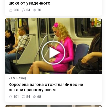
шоке от увиденного
266
54
70
i
21 ч. назад
Королева вагона отожгла! Видео не
оставит равнодушным
101
54
68
i