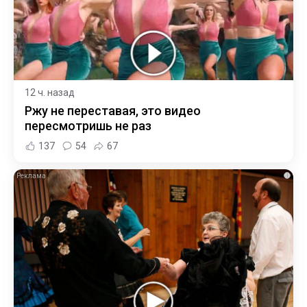
12 ч. назад
Ржу не переставая, это видео
пересмотришь не раз
137
54
67
i