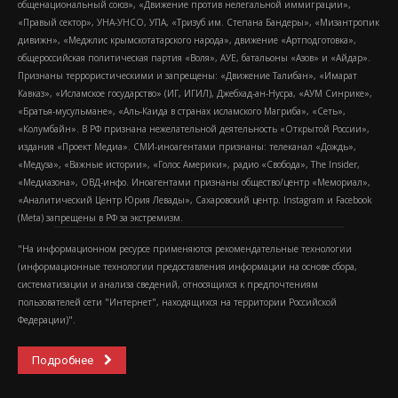
общенациональный союз», «Движение против нелегальной иммиграции»,
«Правый сектор», УНА-УНСО, УПА, «Тризуб им. Степана Бандеры», «Мизантропик
дивижн», «Меджлис крымскотатарского народа», движение «Артподготовка»,
общероссийская политическая партия «Воля», АУЕ, батальоны «Азов» и «Айдар».
Признаны террористическими и запрещены: «Движение Талибан», «Имарат
Кавказ», «Исламское государство» (ИГ, ИГИЛ), Джебхад-ан-Нусра, «АУМ Синрике»,
«Братья-мусульмане», «Аль-Каида в странах исламского Магриба», «Сеть»,
«Колумбайн». В РФ признана нежелательной деятельность «Открытой России»,
издания «Проект Медиа». СМИ-иноагентами признаны: телеканал «Дождь»,
«Медуза», «Важные истории», «Голос Америки», радио «Свобода», The Insider,
«Медиазона», ОВД-инфо. Иноагентами признаны общество/центр «Мемориал»,
«Аналитический Центр Юрия Левады», Сахаровский центр. Instagram и Facebook
(Metа) запрещены в РФ за экстремизм.
"На информационном ресурсе применяются рекомендательные технологии
(информационные технологии предоставления информации на основе сбора,
систематизации и анализа сведений, относящихся к предпочтениям
пользователей сети "Интернет", находящихся на территории Российской
Федерации)".
Подробнее