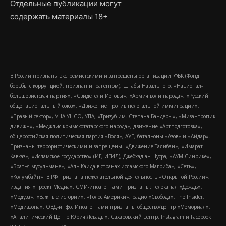
Отдельные публикации могут
содержать материалы 18+
В России признаны экстремистскими и запрещены организации: ФБК (Фонд
борьбы с коррупцией, признан иноагентом), Штабы Навального, «Национал-
большевистская партия», «Свидетели Иеговы», «Армия воли народа», «Русский
общенациональный союз», «Движение против нелегальной иммиграции»,
«Правый сектор», УНА-УНСО, УПА, «Тризуб им. Степана Бандеры», «Мизантропик
дивижн», «Меджлис крымскотатарского народа», движение «Артподготовка»,
общероссийская политическая партия «Воля», АУЕ, батальоны «Азов» и «Айдар».
Признаны террористическими и запрещены: «Движение Талибан», «Имарат
Кавказ», «Исламское государство» (ИГ, ИГИЛ), Джебхад-ан-Нусра, «АУМ Синрике»,
«Братья-мусульмане», «Аль-Каида в странах исламского Магриба», «Сеть»,
«Колумбайн». В РФ признана нежелательной деятельность «Открытой России»,
издания «Проект Медиа». СМИ-иноагентами признаны: телеканал «Дождь»,
«Медуза», «Важные истории», «Голос Америки», радио «Свобода», The Insider,
«Медиазона», ОВД-инфо. Иноагентами признаны общество/центр «Мемориал»,
«Аналитический Центр Юрия Левады», Сахаровский центр. Instagram и Facebook