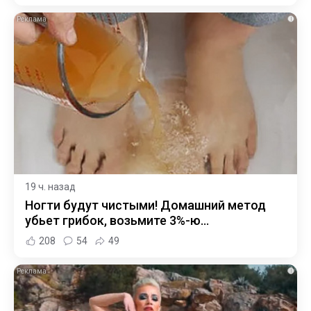
i
19 ч. назад
Ногти будут чистыми! Домашний метод
убьет грибок, возьмите 3%-ю…
208
54
49
i