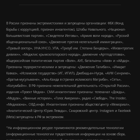
В России признаны экстремистскими и запрещены организации: ФБК (Фонд
борьбы с коррупцией, признан иноагентом), Штабы Навального, «Национал-
большевистская партия», «Свидетели Иеговы», «Армия воли народа», «Русский
общенациональный союз», «Движение против нелегальной иммиграции»,
«Правый сектор», УНА-УНСО, УПА, «Тризуб им. Степана Бандеры», «Мизантропик
дивижн», «Меджлис крымскотатарского народа», движение «Артподготовка»,
общероссийская политическая партия «Воля», АУЕ, батальоны «Азов» и «Айдар».
Признаны террористическими и запрещены: «Движение Талибан», «Имарат
Кавказ», «Исламское государство» (ИГ, ИГИЛ), Джебхад-ан-Нусра, «АУМ Синрике»,
«Братья-мусульмане», «Аль-Каида в странах исламского Магриба», «Сеть»,
«Колумбайн». В РФ признана нежелательной деятельность «Открытой России»,
издания «Проект Медиа». СМИ-иноагентами признаны: телеканал «Дождь»,
«Медуза», «Важные истории», «Голос Америки», радио «Свобода», The Insider,
«Медиазона», ОВД-инфо. Иноагентами признаны общество/центр «Мемориал»,
«Аналитический Центр Юрия Левады», Сахаровский центр. Instagram и Facebook
(Metа) запрещены в РФ за экстремизм.
"На информационном ресурсе применяются рекомендательные технологии
(информационные технологии предоставления информации на основе сбора,