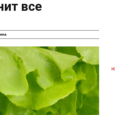
нит все
ина
Н