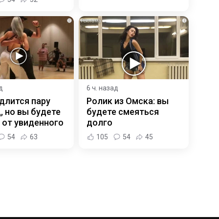
i
i
д
6 ч. назад
длится пару
Ролик из Омска: вы
, но вы будете
будете смеяться
 от увиденного
долго
54
63
105
54
45