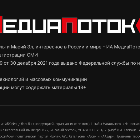
ы и Марий Эл, интересное в России и мире - ИА МедиаПот
регистрации СМИ
9 от 30 декабря 2021 года выдано Федеральной службы по н
ехнологий и массовых коммуникаций
ции могут содержать материалы 18+
и: ФБК (Фонд борьбы с коррупцией, признан иноагентом), Штабы Навального, «Национал
тив нелегальной иммиграции», «Правый сектор», УНА-УНСО, УПА, «Тризуб им. Степана
российская политическая партия «Воля», АУЕ, батальоны «Азов» и «Айдар». Признаны т