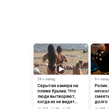
i
24 ч. назад
9 ч. наза
Скрытая камера на
Ролик
пляже Крыма: Что
нескол
люди вытворяют,
смеять
когда их не видят...
долго
114
54
41
165