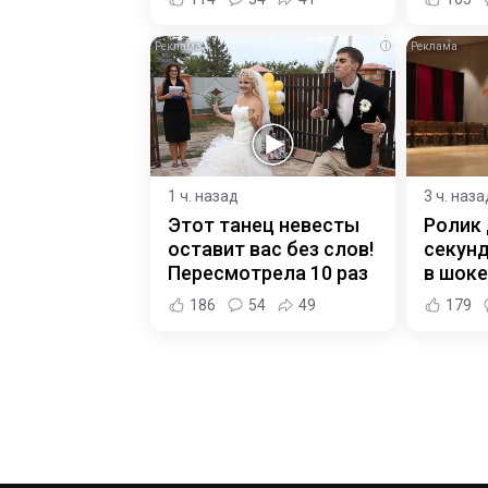
i
1 ч. назад
3 ч. наза
Этот танец невесты
Ролик 
оставит вас без слов!
секунд
Пересмотрела 10 раз
в шоке
186
54
49
179