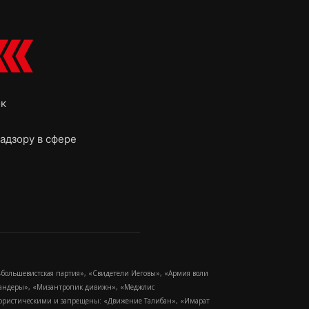
ок
адзору в сфере
-большевистская партия», «Свидетели Иеговы», «Армия воли
 Бандеры», «Мизантропик дивижн», «Меджлис
еррористическими и запрещены: «Движение Талибан», «Имарат