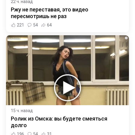
22 ч. назад
Ржу не переставая, это видео
пересмотришь не раз
221
54
64
i
15 ч. назад
Ролик из Омска: вы будете смеяться
долго
196
54
31