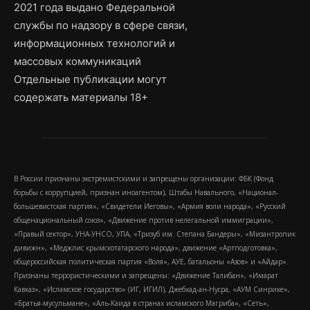
2021 года выдано Федеральной
службы по надзору в сфере связи,
информационных технологий и
массовых коммуникаций
Отдельные публикации могут
содержать материалы 18+
В России признаны экстремистскими и запрещены организации: ФБК (Фонд
борьбы с коррупцией, признан иноагентом), Штабы Навального, «Национал-
большевистская партия», «Свидетели Иеговы», «Армия воли народа», «Русский
общенациональный союз», «Движение против нелегальной иммиграции»,
«Правый сектор», УНА-УНСО, УПА, «Тризуб им. Степана Бандеры», «Мизантропик
дивижн», «Меджлис крымскотатарского народа», движение «Артподготовка»,
общероссийская политическая партия «Воля», АУЕ, батальоны «Азов» и «Айдар».
Признаны террористическими и запрещены: «Движение Талибан», «Имарат
Кавказ», «Исламское государство» (ИГ, ИГИЛ), Джебхад-ан-Нусра, «АУМ Синрике»,
«Братья-мусульмане», «Аль-Каида в странах исламского Магриба», «Сеть»,