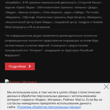
«Колумбайн». В РФ признана нежелательной деятельность «Открытой России»,
издания «Проект Медиа». СМИ-иноагентами признаны: телеканал «Дождь»,
«Медуза», «Важные истории», «Голос Америки», радио «Свобода», The Insider,
«Медиазона», ОВД-инфо. Иноагентами признаны общество/центр «Мемориал»,
«Аналитический Центр Юрия Левады», Сахаровский центр. Instagram и Facebook
(Metа) запрещены в РФ за экстремизм.
"На информационном ресурсе применяются рекомендательные технологии
(информационные технологии предоставления информации на основе сбора,
систематизации и анализа сведений, относящихся к предпочтениям
пользователей сети "Интернет", находящихся на территории Российской
Федерации)".
Подробнее
Мы используем куки, в том числе в целях сбора статистических
данных и обработки персональных данных с использованием
интернет-сервиса «Яндекс. Метрика», Рейтинг Mail.ru. Если Вы не
2015-2026- Информационное агентство МедиаПоток
согласны немедленно прекратите использование данного
сайта.
(Политика обработки персональных данных)