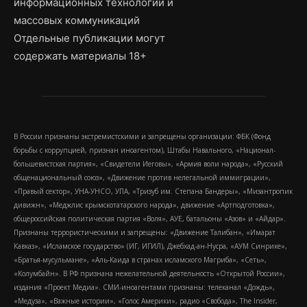
информационных технологий и
массовых коммуникаций
Отдельные публикации могут
содержать материалы 18+
В России признаны экстремистскими и запрещены организации: ФБК (Фонд
борьбы с коррупцией, признан иноагентом), Штабы Навального, «Национал-
большевистская партия», «Свидетели Иеговы», «Армия воли народа», «Русский
общенациональный союз», «Движение против нелегальной иммиграции»,
«Правый сектор», УНА-УНСО, УПА, «Тризуб им. Степана Бандеры», «Мизантропик
дивижн», «Меджлис крымскотатарского народа», движение «Артподготовка»,
общероссийская политическая партия «Воля», АУЕ, батальоны «Азов» и «Айдар».
Признаны террористическими и запрещены: «Движение Талибан», «Имарат
Кавказ», «Исламское государство» (ИГ, ИГИЛ), Джебхад-ан-Нусра, «АУМ Синрике»,
«Братья-мусульмане», «Аль-Каида в странах исламского Магриба», «Сеть»,
«Колумбайн». В РФ признана нежелательной деятельность «Открытой России»,
издания «Проект Медиа». СМИ-иноагентами признаны: телеканал «Дождь»,
«Медуза», «Важные истории», «Голос Америки», радио «Свобода», The Insider,