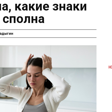
а, какие знаки
 сполна
адыгин
Н