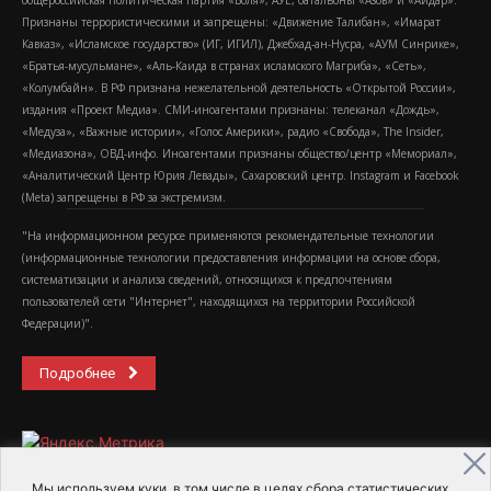
Признаны террористическими и запрещены: «Движение Талибан», «Имарат
Кавказ», «Исламское государство» (ИГ, ИГИЛ), Джебхад-ан-Нусра, «АУМ Синрике»,
«Братья-мусульмане», «Аль-Каида в странах исламского Магриба», «Сеть»,
«Колумбайн». В РФ признана нежелательной деятельность «Открытой России»,
издания «Проект Медиа». СМИ-иноагентами признаны: телеканал «Дождь»,
«Медуза», «Важные истории», «Голос Америки», радио «Свобода», The Insider,
«Медиазона», ОВД-инфо. Иноагентами признаны общество/центр «Мемориал»,
«Аналитический Центр Юрия Левады», Сахаровский центр. Instagram и Facebook
(Metа) запрещены в РФ за экстремизм.
"На информационном ресурсе применяются рекомендательные технологии
(информационные технологии предоставления информации на основе сбора,
систематизации и анализа сведений, относящихся к предпочтениям
пользователей сети "Интернет", находящихся на территории Российской
Федерации)".
Подробнее
Мы используем куки, в том числе в целях сбора статистических