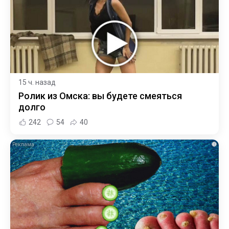
15 ч. назад
Ролик из Омска: вы будете смеяться
долго
242
54
40
i