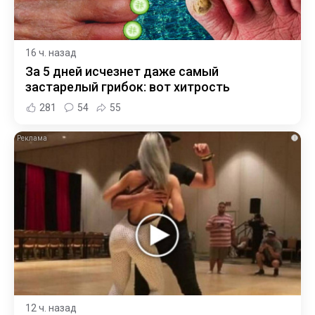
16 ч. назад
За 5 дней исчезнет даже самый
застарелый грибок: вот хитрость
281
54
55
i
12 ч. назад