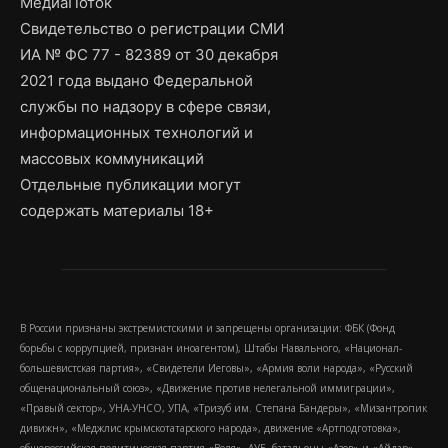
МедиаПоток
Свидетельство о регистрации СМИ
ИА № ФС 77 - 82389 от 30 декабря
2021 года выдано Федеральной
службы по надзору в сфере связи,
информационных технологий и
массовых коммуникаций
Отдельные публикации могут
содержать материалы 18+
В России признаны экстремистскими и запрещены организации: ФБК (Фонд
борьбы с коррупцией, признан иноагентом), Штабы Навального, «Национал-
большевистская партия», «Свидетели Иеговы», «Армия воли народа», «Русский
общенациональный союз», «Движение против нелегальной иммиграции»,
«Правый сектор», УНА-УНСО, УПА, «Тризуб им. Степана Бандеры», «Мизантропик
дивижн», «Меджлис крымскотатарского народа», движение «Артподготовка»,
общероссийская политическая партия «Воля», АУЕ, батальоны «Азов» и «Айдар».