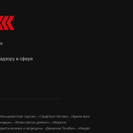
ок
адзору в сфере
-большевистская партия», «Свидетели Иеговы», «Армия воли
 Бандеры», «Мизантропик дивижн», «Меджлис
еррористическими и запрещены: «Движение Талибан», «Имарат