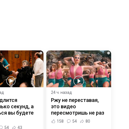
i
i
зад
24 ч. назад
 длится
Ржу не переставая,
ько секунд, а
это видео
ся вы будете
пересмотришь не раз
158
54
80
54
43