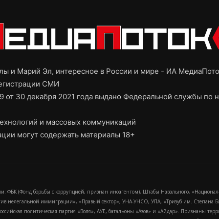
ы и Марий Эл, интересное в России и мире - ИА МедиаПот
регистрации СМИ
9 от 30 декабря 2021 года выдано Федеральной службы по н
ехнологий и массовых коммуникаций
ции могут содержать материалы 18+
и: ФБК (Фонд борьбы с коррупцией, признан иноагентом), Штабы Навального, «Национал
тив нелегальной иммиграции», «Правый сектор», УНА-УНСО, УПА, «Тризуб им. Степана
российская политическая партия «Воля», АУЕ, батальоны «Азов» и «Айдар». Признаны т