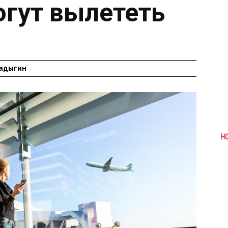
огут вылететь
адыгин
Н