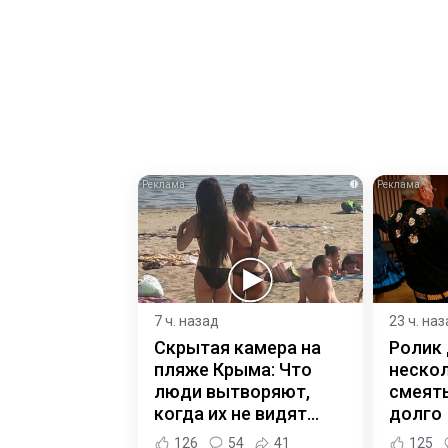
i
7 ч. назад
23 ч. на
Скрытая камера на
Ролик
пляже Крыма: Что
нескол
люди вытворяют,
смеять
когда их не видят...
долго
126
54
41
125