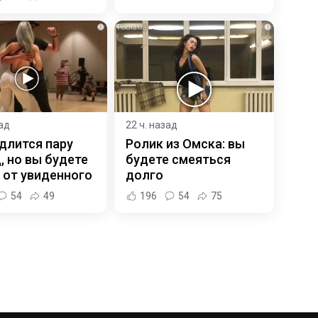
i
i
зад
22 ч. назад
длится пару
Ролик из Омска: вы
, но вы будете
будете смеяться
 от увиденного
долго
54
49
196
54
75