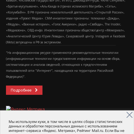
Кавказ», «Исламское государство» (ИГ, ИГИЛ), Джебхад-ан-Нусра, «АУМ Синрике»,
«Братья-мусульмане», «Аль-Каида в странах исламского Магриба», «Сеть»,
«Колумбайн». В РФ признана нежелательной деятельность «Открытой России»,
издания «Проект Медиа». СМИ-иноагентами признаны: телеканал «Дождь»,
«Медуза», «Важные истории», «Голос Америки», радио «Свобода», The Insider,
«Медиазона», ОВД-инфо. Иноагентами признаны общество/центр «Мемориал»,
«Аналитический Центр Юрия Левады», Сахаровский центр. Instagram и Facebook
(Metа) запрещены в РФ за экстремизм.
"На информационном ресурсе применяются рекомендательные технологии
(информационные технологии предоставления информации на основе сбора,
систематизации и анализа сведений, относящихся к предпочтениям
пользователей сети "Интернет", находящихся на территории Российской
Федерации)".
Подробнее
Мы используем куки, в том числе в целях сбора статистических
данных и обработки персональных данных с использованием
интернет-сервиса «Яндекс. Метрика», Рейтинг Mail.ru. Если Вы не