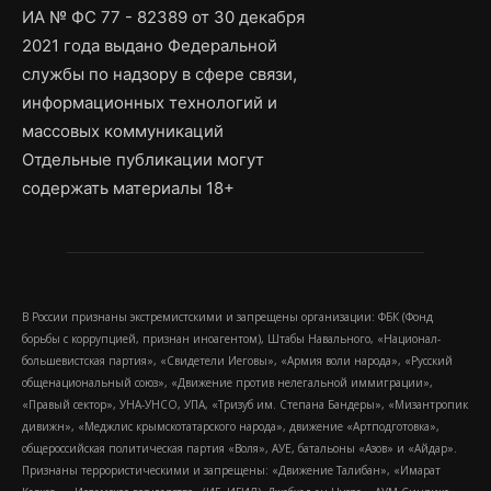
ИА № ФС 77 - 82389 от 30 декабря
2021 года выдано Федеральной
службы по надзору в сфере связи,
информационных технологий и
массовых коммуникаций
Отдельные публикации могут
содержать материалы 18+
В России признаны экстремистскими и запрещены организации: ФБК (Фонд
борьбы с коррупцией, признан иноагентом), Штабы Навального, «Национал-
большевистская партия», «Свидетели Иеговы», «Армия воли народа», «Русский
общенациональный союз», «Движение против нелегальной иммиграции»,
«Правый сектор», УНА-УНСО, УПА, «Тризуб им. Степана Бандеры», «Мизантропик
дивижн», «Меджлис крымскотатарского народа», движение «Артподготовка»,
общероссийская политическая партия «Воля», АУЕ, батальоны «Азов» и «Айдар».
Признаны террористическими и запрещены: «Движение Талибан», «Имарат