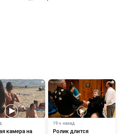
i
i
д
19 ч. назад
ая камера на
Ролик длится