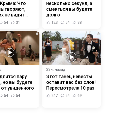
 Крыма: Что
несколько секунд, а
вытворяют,
смеяться вы будете
х не видят...
долго
54
31
123
54
38
i
i
д
23 ч. назад
длится пару
Этот танец невесты
, но вы будете
оставит вас без слов!
 от увиденного
Пересмотрела 10 раз
54
54
247
54
69