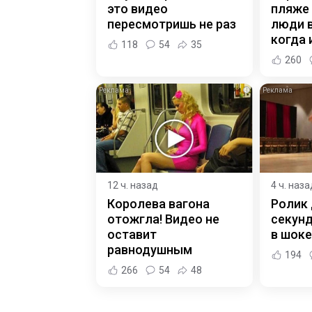
это видео
пляже
пересмотришь не раз
люди 
когда и
118
54
35
260
i
12 ч. назад
4 ч. наза
Королева вагона
Ролик 
отожгла! Видео не
секунд
оставит
в шоке
равнодушным
194
266
54
48