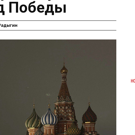
д Победы
Радыгин
Н