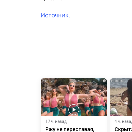
Источник
.
i
17 ч. назад
4 ч. наза
Ржу не переставая,
Скрыт