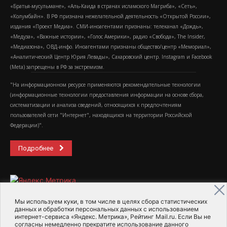
«Братья-мусульмане», «Аль-Каида в странах исламского Магриба», «Сеть»,
«Колумбайн». В РФ признана нежелательной деятельность «Открытой России»,
издания «Проект Медиа». СМИ-иноагентами признаны: телеканал «Дождь»,
«Медуза», «Важные истории», «Голос Америки», радио «Свобода», The Insider,
«Медиазона», ОВД-инфо. Иноагентами признаны общество/центр «Мемориал»,
«Аналитический Центр Юрия Левады», Сахаровский центр. Instagram и Facebook
(Metа) запрещены в РФ за экстремизм.
"На информационном ресурсе применяются рекомендательные технологии
(информационные технологии предоставления информации на основе сбора,
систематизации и анализа сведений, относящихся к предпочтениям
пользователей сети "Интернет", находящихся на территории Российской
Федерации)".
Подробнее
Мы используем куки, в том числе в целях сбора статистических
данных и обработки персональных данных с использованием
интернет-сервиса «Яндекс. Метрика», Рейтинг Mail.ru. Если Вы не
2015-2026- Информационное агентство МедиаПоток
согласны немедленно прекратите использование данного