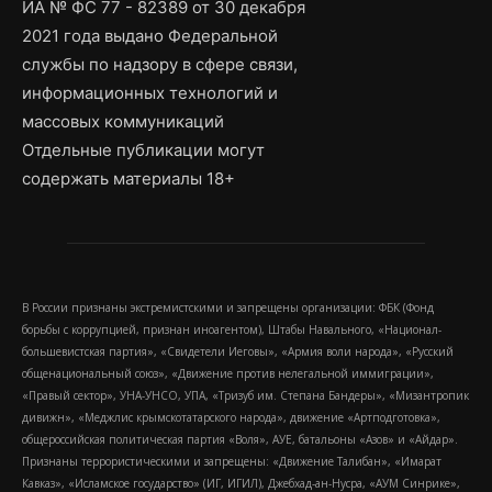
ИА № ФС 77 - 82389 от 30 декабря
2021 года выдано Федеральной
службы по надзору в сфере связи,
информационных технологий и
массовых коммуникаций
Отдельные публикации могут
содержать материалы 18+
В России признаны экстремистскими и запрещены организации: ФБК (Фонд
борьбы с коррупцией, признан иноагентом), Штабы Навального, «Национал-
большевистская партия», «Свидетели Иеговы», «Армия воли народа», «Русский
общенациональный союз», «Движение против нелегальной иммиграции»,
«Правый сектор», УНА-УНСО, УПА, «Тризуб им. Степана Бандеры», «Мизантропик
дивижн», «Меджлис крымскотатарского народа», движение «Артподготовка»,
общероссийская политическая партия «Воля», АУЕ, батальоны «Азов» и «Айдар».
Признаны террористическими и запрещены: «Движение Талибан», «Имарат
Кавказ», «Исламское государство» (ИГ, ИГИЛ), Джебхад-ан-Нусра, «АУМ Синрике»,