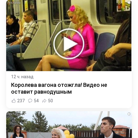
i
12 ч. назад
Королева вагона отожгла! Видео не
оставит равнодушным
237
54
50
i