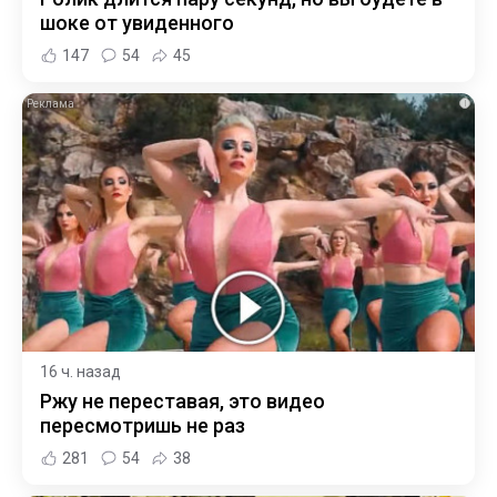
шоке от увиденного
147
54
45
i
16 ч. назад
Ржу не переставая, это видео
пересмотришь не раз
281
54
38