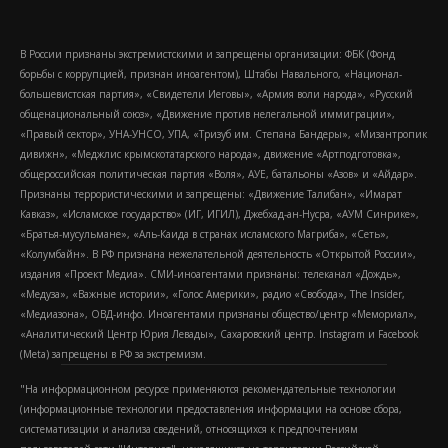
В России признаны экстремистскими и запрещены организации: ФБК (Фонд
борьбы с коррупцией, признан иноагентом), Штабы Навального, «Национал-
большевистская партия», «Свидетели Иеговы», «Армия воли народа», «Русский
общенациональный союз», «Движение против нелегальной иммиграции»,
«Правый сектор», УНА-УНСО, УПА, «Тризуб им. Степана Бандеры», «Мизантропик
дивижн», «Меджлис крымскотатарского народа», движение «Артподготовка»,
общероссийская политическая партия «Воля», АУЕ, батальоны «Азов» и «Айдар».
Признаны террористическими и запрещены: «Движение Талибан», «Имарат
Кавказ», «Исламское государство» (ИГ, ИГИЛ), Джебхад-ан-Нусра, «АУМ Синрике»,
«Братья-мусульмане», «Аль-Каида в странах исламского Магриба», «Сеть»,
«Колумбайн». В РФ признана нежелательной деятельность «Открытой России»,
издания «Проект Медиа». СМИ-иноагентами признаны: телеканал «Дождь»,
«Медуза», «Важные истории», «Голос Америки», радио «Свобода», The Insider,
«Медиазона», ОВД-инфо. Иноагентами признаны общество/центр «Мемориал»,
«Аналитический Центр Юрия Левады», Сахаровский центр. Instagram и Facebook
(Metа) запрещены в РФ за экстремизм.
"На информационном ресурсе применяются рекомендательные технологии
(информационные технологии предоставления информации на основе сбора,
систематизации и анализа сведений, относящихся к предпочтениям