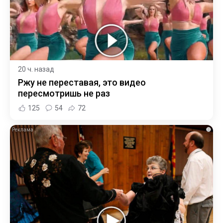
20 ч. назад
Ржу не переставая, это видео
пересмотришь не раз
125
54
72
i