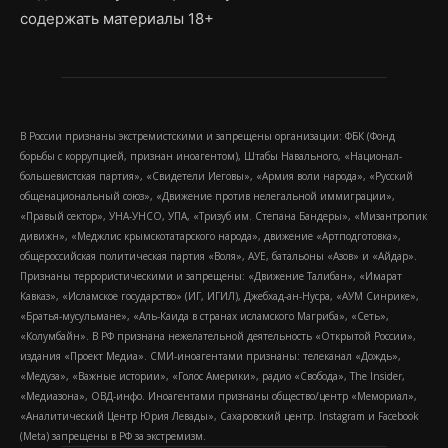
содержать материалы 18+
В России признаны экстремистскими и запрещены организации: ФБК (Фонд
борьбы с коррупцией, признан иноагентом), Штабы Навального, «Национал-
большевистская партия», «Свидетели Иеговы», «Армия воли народа», «Русский
общенациональный союз», «Движение против нелегальной иммиграции»,
«Правый сектор», УНА-УНСО, УПА, «Тризуб им. Степана Бандеры», «Мизантропик
дивижн», «Меджлис крымскотатарского народа», движение «Артподготовка»,
общероссийская политическая партия «Воля», АУЕ, батальоны «Азов» и «Айдар».
Признаны террористическими и запрещены: «Движение Талибан», «Имарат
Кавказ», «Исламское государство» (ИГ, ИГИЛ), Джебхад-ан-Нусра, «АУМ Синрике»,
«Братья-мусульмане», «Аль-Каида в странах исламского Магриба», «Сеть»,
«Колумбайн». В РФ признана нежелательной деятельность «Открытой России»,
издания «Проект Медиа». СМИ-иноагентами признаны: телеканал «Дождь»,
«Медуза», «Важные истории», «Голос Америки», радио «Свобода», The Insider,
«Медиазона», ОВД-инфо. Иноагентами признаны общество/центр «Мемориал»,
«Аналитический Центр Юрия Левады», Сахаровский центр. Instagram и Facebook
(Metа) запрещены в РФ за экстремизм.