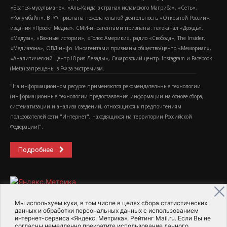
«Братья-мусульмане», «Аль-Каида в странах исламского Магриба», «Сеть»,
«Колумбайн». В РФ признана нежелательной деятельность «Открытой России»,
издания «Проект Медиа». СМИ-иноагентами признаны: телеканал «Дождь»,
«Медуза», «Важные истории», «Голос Америки», радио «Свобода», The Insider,
«Медиазона», ОВД-инфо. Иноагентами признаны общество/центр «Мемориал»,
«Аналитический Центр Юрия Левады», Сахаровский центр. Instagram и Facebook
(Metа) запрещены в РФ за экстремизм.
"На информационном ресурсе применяются рекомендательные технологии
(информационные технологии предоставления информации на основе сбора,
систематизации и анализа сведений, относящихся к предпочтениям
пользователей сети "Интернет", находящихся на территории Российской
Федерации)".
Подробнее
Мы используем куки, в том числе в целях сбора статистических
данных и обработки персональных данных с использованием
интернет-сервиса «Яндекс. Метрика», Рейтинг Mail.ru. Если Вы не
2015-2026- Информационное агентство МедиаПоток
согласны немедленно прекратите использование данного