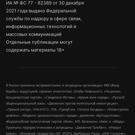
ИА № ФС 77 - 82389 от 30 декабря
2021 года выдано Федеральной
службы по надзору в сфере связи,
информационных технологий и
массовых коммуникаций
Отдельные публикации могут
содержать материалы 18+
В России признаны экстремистскими и запрещены организации: ФБК (Фонд
борьбы с коррупцией, признан иноагентом), Штабы Навального, «Национал-
большевистская партия», «Свидетели Иеговы», «Армия воли народа», «Русский
общенациональный союз», «Движение против нелегальной иммиграции»,
«Правый сектор», УНА-УНСО, УПА, «Тризуб им. Степана Бандеры», «Мизантропик
дивижн», «Меджлис крымскотатарского народа», движение «Артподготовка»,
общероссийская политическая партия «Воля», АУЕ, батальоны «Азов» и «Айдар».
Признаны террористическими и запрещены: «Движение Талибан», «Имарат
Кавказ», «Исламское государство» (ИГ, ИГИЛ), Джебхад-ан-Нусра, «АУМ Синрике»,