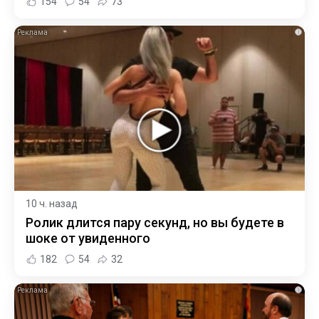
154
54
73
i
10 ч. назад
Ролик длится пару секунд, но вы будете в
шоке от увиденного
182
54
32
i