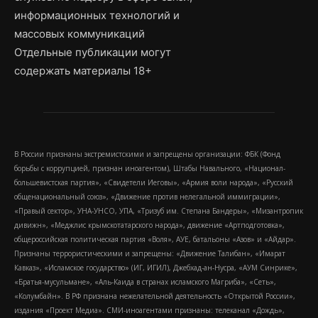
информационных технологий и
массовых коммуникаций
Отдельные публикации могут
содержать материалы 18+
В России признаны экстремистскими и запрещены организации: ФБК (Фонд
борьбы с коррупцией, признан иноагентом), Штабы Навального, «Национал-
большевистская партия», «Свидетели Иеговы», «Армия воли народа», «Русский
общенациональный союз», «Движение против нелегальной иммиграции»,
«Правый сектор», УНА-УНСО, УПА, «Тризуб им. Степана Бандеры», «Мизантропик
дивижн», «Меджлис крымскотатарского народа», движение «Артподготовка»,
общероссийская политическая партия «Воля», АУЕ, батальоны «Азов» и «Айдар».
Признаны террористическими и запрещены: «Движение Талибан», «Имарат
Кавказ», «Исламское государство» (ИГ, ИГИЛ), Джебхад-ан-Нусра, «АУМ Синрике»,
«Братья-мусульмане», «Аль-Каида в странах исламского Магриба», «Сеть»,
«Колумбайн». В РФ признана нежелательной деятельность «Открытой России»,
издания «Проект Медиа». СМИ-иноагентами признаны: телеканал «Дождь»,