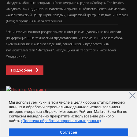
«Медуза», «Важные истории», «Голос Америки», радио «Свобода», The Insider,
«Медиазона», ОВД-инфо. Иноагентами признаны общество/центр «Мемориал»,
«Аналитический Центр Юрия Левады», Сахаровский центр. Instagram и Facebook
(Metа) запрещены в РФ за экстремизм.
"На информационном ресурсе применяются рекомендательные технологии
(информационные технологии предоставления информации на основе сбора,
систематизации и анализа сведений, относящихся к предпочтениям
пользователей сети "Интернет", находящихся на территории Российской
Федерации)".
Подробнее
Мы используем куки, в том числе в целях сбора статистических
данных и обработки персональных данных с использованием
интернет-сервиса «Яндекс. Метрика», Рейтинг Mail.ru. Если Вы не
2015-2026- Информационное агентство МедиаПоток
согласны немедленно прекратите использование данного
сайта.
(Политика обработки персональных данных)
Для справки
Об издании
Пользовательское соглашение
Согласен
Политика обработки персональных данных