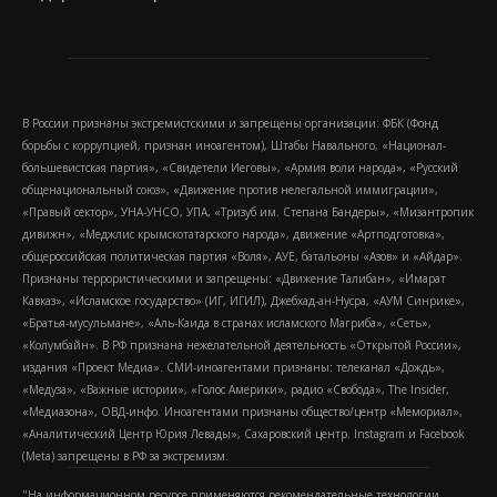
В России признаны экстремистскими и запрещены организации: ФБК (Фонд
борьбы с коррупцией, признан иноагентом), Штабы Навального, «Национал-
большевистская партия», «Свидетели Иеговы», «Армия воли народа», «Русский
общенациональный союз», «Движение против нелегальной иммиграции»,
«Правый сектор», УНА-УНСО, УПА, «Тризуб им. Степана Бандеры», «Мизантропик
дивижн», «Меджлис крымскотатарского народа», движение «Артподготовка»,
общероссийская политическая партия «Воля», АУЕ, батальоны «Азов» и «Айдар».
Признаны террористическими и запрещены: «Движение Талибан», «Имарат
Кавказ», «Исламское государство» (ИГ, ИГИЛ), Джебхад-ан-Нусра, «АУМ Синрике»,
«Братья-мусульмане», «Аль-Каида в странах исламского Магриба», «Сеть»,
«Колумбайн». В РФ признана нежелательной деятельность «Открытой России»,
издания «Проект Медиа». СМИ-иноагентами признаны: телеканал «Дождь»,
«Медуза», «Важные истории», «Голос Америки», радио «Свобода», The Insider,
«Медиазона», ОВД-инфо. Иноагентами признаны общество/центр «Мемориал»,
«Аналитический Центр Юрия Левады», Сахаровский центр. Instagram и Facebook
(Metа) запрещены в РФ за экстремизм.
"На информационном ресурсе применяются рекомендательные технологии