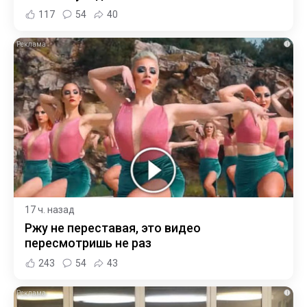
117
54
40
i
17 ч. назад
Ржу не переставая, это видео
пересмотришь не раз
243
54
43
i