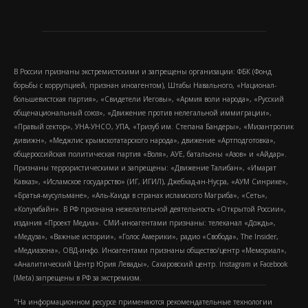
В России признаны экстремистскими и запрещены организации: ФБК (Фонд
борьбы с коррупцией, признан иноагентом), Штабы Навального, «Национал-
большевистская партия», «Свидетели Иеговы», «Армия воли народа», «Русский
общенациональный союз», «Движение против нелегальной иммиграции»,
«Правый сектор», УНА-УНСО, УПА, «Тризуб им. Степана Бандеры», «Мизантропик
дивижн», «Меджлис крымскотатарского народа», движение «Артподготовка»,
общероссийская политическая партия «Воля», АУЕ, батальоны «Азов» и «Айдар».
Признаны террористическими и запрещены: «Движение Талибан», «Имарат
Кавказ», «Исламское государство» (ИГ, ИГИЛ), Джебхад-ан-Нусра, «АУМ Синрике»,
«Братья-мусульмане», «Аль-Каида в странах исламского Магриба», «Сеть»,
«Колумбайн». В РФ признана нежелательной деятельность «Открытой России»,
издания «Проект Медиа». СМИ-иноагентами признаны: телеканал «Дождь»,
«Медуза», «Важные истории», «Голос Америки», радио «Свобода», The Insider,
«Медиазона», ОВД-инфо. Иноагентами признаны общество/центр «Мемориал»,
«Аналитический Центр Юрия Левады», Сахаровский центр. Instagram и Facebook
(Metа) запрещены в РФ за экстремизм.
"На информационном ресурсе применяются рекомендательные технологии