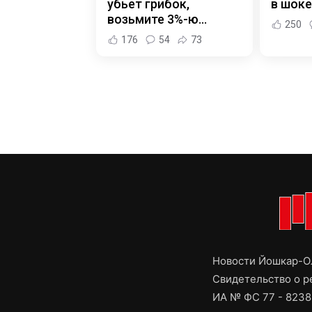
убьет грибок,
в шоке
возьмите 3%-ю…
250
176
54
73
Новости Йошкар-Ол
Свидетельство о 
ИА № ФС 77 - 8238