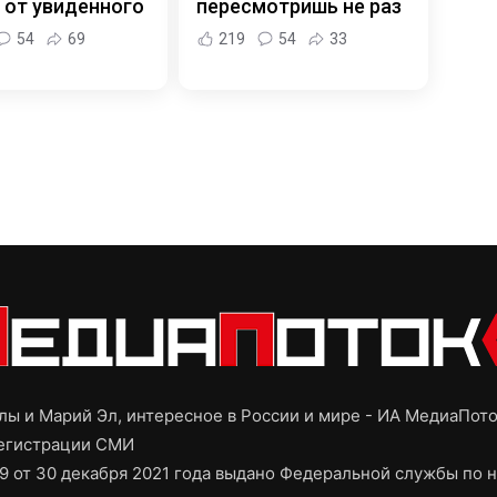
 от увиденного
пересмотришь не раз
54
69
219
54
33
ы и Марий Эл, интересное в России и мире - ИА МедиаПот
регистрации СМИ
9 от 30 декабря 2021 года выдано Федеральной службы по н