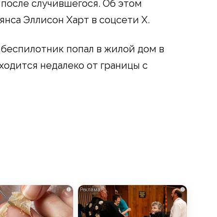
после случившегося. Об этом
нса Эллисон Харт в соцсети Х.
я беспилотник попал в жилой дом в
ходится недалеко от границы с
i
i