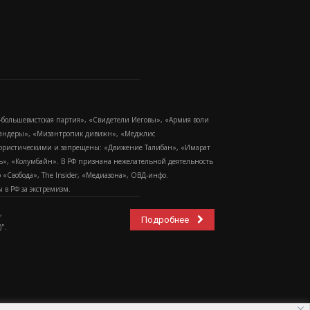
-большевистская партия», «Свидетели Иеговы», «Армия воли
 Бандеры», «Мизантропик дивижн», «Меджлис
еррористическими и запрещены: «Движение Талибан», «Имарат
еть», «Колумбайн». В РФ признана нежелательной деятельность
Свобода», The Insider, «Медиазона», ОВД-инфо.
в РФ за экстремизм.
,
Подробнее
".