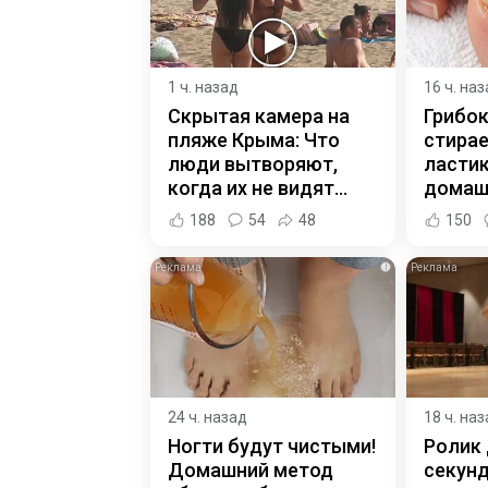
1 ч. назад
16 ч. на
Скрытая камера на
Грибок
пляже Крыма: Что
стирае
люди вытворяют,
ласти
когда их не видят...
домаш
188
54
48
150
i
24 ч. назад
18 ч. на
Ногти будут чистыми!
Ролик 
Домашний метод
секунд