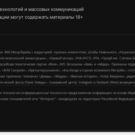
ехнологий и массовых коммуникаций
ции могут содержать материалы 18+
и: ФБК (Фонд борьбы с коррупцией, признан иноагентом), Штабы Навального, «Национал
тив нелегальной иммиграции», «Правый сектор», УНА-УНСО, УПА, «Тризуб им. Степана
российская политическая партия «Воля», АУЕ, батальоны «Азов» и «Айдар». Признаны т
сра, «АУМ Синрике», «Братья-мусульмане», «Аль-Каида в странах исламского Магриба», «С
и признаны: телеканал «Дождь», «Медуза», «Важные истории», «Голос Америки», радио «
еский Центр Юрия Левады», Сахаровский центр. Instagram и Facebook (Metа) запрещены 
 технологии (информационные технологии предоставления информации на основе сбора
ениям пользователей сети "Интернет", находящихся на территории Российской Федерации)