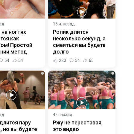
зад
15 ч. назад
 на ногтях
Ролик длится
тся как
несколько секунд, а
ком! Простой
смеяться вы будете
ний метод
долго
54
54
220
54
65
i
i
зад
4 ч. назад
длится пару
Ржу не переставая,
, но вы будете
это видео