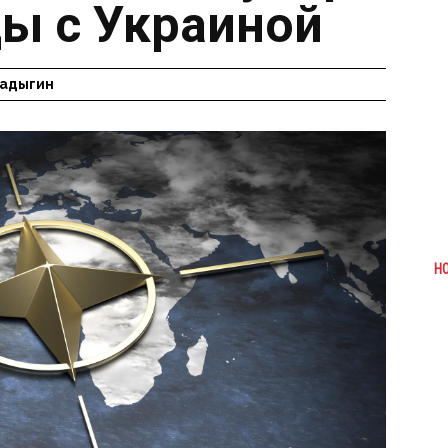
цы с Украиной
Радыгин
Н