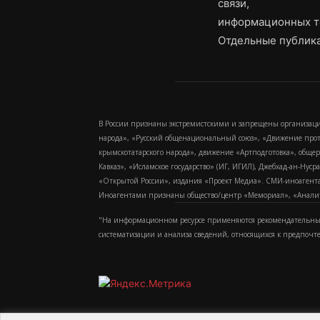
связи,
информационных т
Отдельные публика
В России признаны экстремистскими и запрещены организаци
народа», «Русский общенациональный союз», «Движение про
крымскотатарского народа», движение «Артподготовка», обще
Кавказ», «Исламское государство» (ИГ, ИГИЛ), Джебхад-ан-Ну
«Открытой России», издания «Проект Медиа». СМИ-иноагентам
Иноагентами признаны общество/центр «Мемориал», «Аналитич
"На информационном ресурсе применяются рекомендательные
систематизации и анализа сведений, относящихся к предпочт