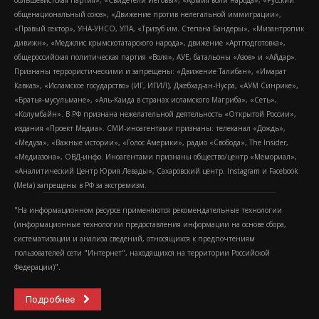
общенациональный союз», «Движение против нелегальной иммиграции»,
«Правый сектор», УНА-УНСО, УПА, «Тризуб им. Степана Бандеры», «Мизантропик
дивижн», «Меджлис крымскотатарского народа», движение «Артподготовка»,
общероссийская политическая партия «Воля», АУЕ, батальоны «Азов» и «Айдар».
Признаны террористическими и запрещены: «Движение Талибан», «Имарат
Кавказ», «Исламское государство» (ИГ, ИГИЛ), Джебхад-ан-Нусра, «АУМ Синрике»,
«Братья-мусульмане», «Аль-Каида в странах исламского Магриба», «Сеть»,
«Колумбайн». В РФ признана нежелательной деятельность «Открытой России»,
издания «Проект Медиа». СМИ-иноагентами признаны: телеканал «Дождь»,
«Медуза», «Важные истории», «Голос Америки», радио «Свобода», The Insider,
«Медиазона», ОВД-инфо. Иноагентами признаны общество/центр «Мемориал»,
«Аналитический Центр Юрия Левады», Сахаровский центр. Instagram и Facebook
(Metа) запрещены в РФ за экстремизм.
"На информационном ресурсе применяются рекомендательные технологии
(информационные технологии предоставления информации на основе сбора,
систематизации и анализа сведений, относящихся к предпочтениям
пользователей сети "Интернет", находящихся на территории Российской
Федерации)".
Подробнее