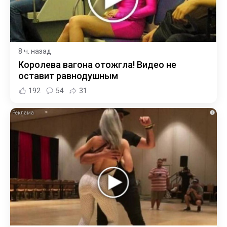
8 ч. назад
Королева вагона отожгла! Видео не
оставит равнодушным
192
54
31
i