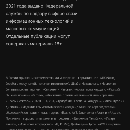
2021 года выдано Федеральной
службы по надзору в сфере связи,
информационных технологий и
массовых коммуникаций
Отдельные публикации могут
содержать материалы 18+
В России признаны экстремистскими и запрещены организации: ФБК (Фонд
борьбы с коррупцией, признан иноагентом), Штабы Навального, «Национал-
большевистская партия», «Свидетели Иеговы», «Армия воли народа», «Русский
общенациональный союз», «Движение против нелегальной иммиграции»,
«Правый сектор», УНА-УНСО, УПА, «Тризуб им. Степана Бандеры», «Мизантропик
дивижн», «Меджлис крымскотатарского народа», движение «Артподготовка»,
общероссийская политическая партия «Воля», АУЕ, батальоны «Азов» и «Айдар».
Признаны террористическими и запрещены: «Движение Талибан», «Имарат
Кавказ», «Исламское государство» (ИГ, ИГИЛ), Джебхад-ан-Нусра, «АУМ Синрике»,
«Братья-мусульмане», «Аль-Каида в странах исламского Магриба», «Сеть»,