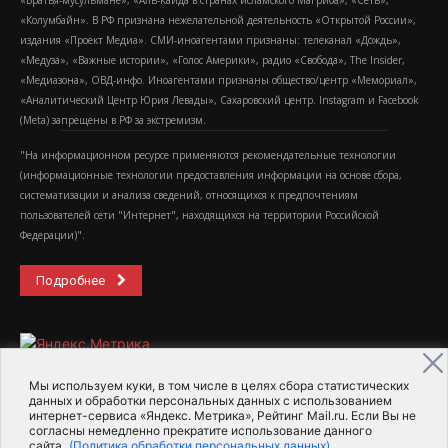
«Колумбайн». В РФ признана нежелательной деятельность «Открытой России»,
издания «Проект Медиа». СМИ-иноагентами признаны: телеканал «Дождь»,
«Медуза», «Важные истории», «Голос Америки», радио «Свобода», The Insider,
«Медиазона», ОВД-инфо. Иноагентами признаны общество/центр «Мемориал»,
«Аналитический Центр Юрия Левады», Сахаровский центр. Instagram и Facebook
(Metа) запрещены в РФ за экстремизм.
"На информационном ресурсе применяются рекомендательные технологии
(информационные технологии предоставления информации на основе сбора,
систематизации и анализа сведений, относящихся к предпочтениям
пользователей сети "Интернет", находящихся на территории Российской
Федерации)".
Подробнее
Мы используем куки, в том числе в целях сбора статистических
данных и обработки персональных данных с использованием
интернет-сервиса «Яндекс. Метрика», Рейтинг Mail.ru. Если Вы не
2015-2026- Информационное агентство МедиаПоток
согласны немедленно прекратите использование данного
сайта.
(Политика обработки персональных данных)