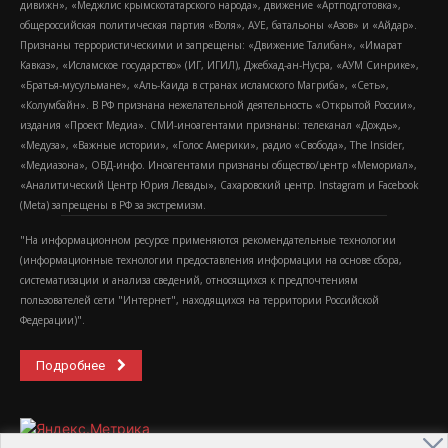
дивижн», «Меджлис крымскотатарского народа», движение «Артподготовка»,
общероссийская политическая партия «Воля», АУЕ, батальоны «Азов» и «Айдар».
Признаны террористическими и запрещены: «Движение Талибан», «Имарат
Кавказ», «Исламское государство» (ИГ, ИГИЛ), Джебхад-ан-Нусра, «АУМ Синрике»,
«Братья-мусульмане», «Аль-Каида в странах исламского Магриба», «Сеть»,
«Колумбайн». В РФ признана нежелательной деятельность «Открытой России»,
издания «Проект Медиа». СМИ-иноагентами признаны: телеканал «Дождь»,
«Медуза», «Важные истории», «Голос Америки», радио «Свобода», The Insider,
«Медиазона», ОВД-инфо. Иноагентами признаны общество/центр «Мемориал»,
«Аналитический Центр Юрия Левады», Сахаровский центр. Instagram и Facebook
(Metа) запрещены в РФ за экстремизм.
"На информационном ресурсе применяются рекомендательные технологии
(информационные технологии предоставления информации на основе сбора,
систематизации и анализа сведений, относящихся к предпочтениям
пользователей сети "Интернет", находящихся на территории Российской
Федерации)".
Подробнее