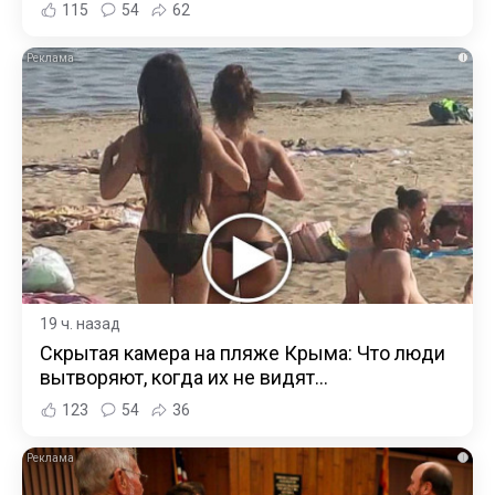
115
54
62
i
19 ч. назад
Скрытая камера на пляже Крыма: Что люди
вытворяют, когда их не видят...
123
54
36
i