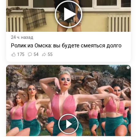
24 ч. назад
Ролик из Омска: вы будете смеяться долго
175
54
55
i