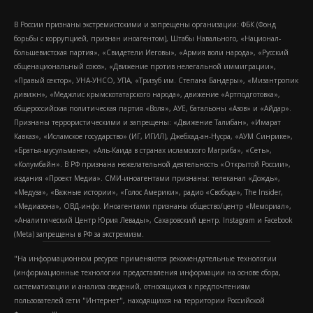
В России признаны экстремистскими и запрещены организации: ФБК (Фонд
борьбы с коррупцией, признан иноагентом), Штабы Навального, «Национал-
большевистская партия», «Свидетели Иеговы», «Армия воли народа», «Русский
общенациональный союз», «Движение против нелегальной иммиграции»,
«Правый сектор», УНА-УНСО, УПА, «Тризуб им. Степана Бандеры», «Мизантропик
дивижн», «Меджлис крымскотатарского народа», движение «Артподготовка»,
общероссийская политическая партия «Воля», АУЕ, батальоны «Азов» и «Айдар».
Признаны террористическими и запрещены: «Движение Талибан», «Имарат
Кавказ», «Исламское государство» (ИГ, ИГИЛ), Джебхад-ан-Нусра, «АУМ Синрике»,
«Братья-мусульмане», «Аль-Каида в странах исламского Магриба», «Сеть»,
«Колумбайн». В РФ признана нежелательной деятельность «Открытой России»,
издания «Проект Медиа». СМИ-иноагентами признаны: телеканал «Дождь»,
«Медуза», «Важные истории», «Голос Америки», радио «Свобода», The Insider,
«Медиазона», ОВД-инфо. Иноагентами признаны общество/центр «Мемориал»,
«Аналитический Центр Юрия Левады», Сахаровский центр. Instagram и Facebook
(Metа) запрещены в РФ за экстремизм.
"На информационном ресурсе применяются рекомендательные технологии
(информационные технологии предоставления информации на основе сбора,
систематизации и анализа сведений, относящихся к предпочтениям
пользователей сети "Интернет", находящихся на территории Российской