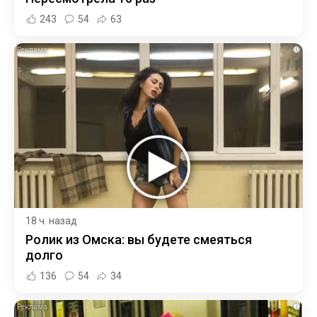
243
54
63
i
18 ч. назад
Ролик из Омска: вы будете смеяться
долго
136
54
34
i