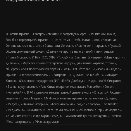
В России признаны экстремистскими и запрещены организации: ФБК (Фонд
борьбы с коррупцией, признан иноагентом), Штабы Навального, «Национал-
большевистская партия», «Свидетели Иеговы», «Армия воли народа», «Русский
общенациональный союз», «Движение против нелегальной иммиграции»,
«Правый сектор», УНА-УНСО, УПА, «Тризуб им. Степана Бандеры», «Мизантропик
дивижн», «Меджлис крымскотатарского народа», движение «Артподготовка»,
общероссийская политическая партия «Воля», АУЕ, батальоны «Азов» и «Айдар».
Признаны террористическими и запрещены: «Движение Талибан», «Имарат
Кавказ», «Исламское государство» (ИГ, ИГИЛ), Джебхад-ан-Нусра, «АУМ Синрике»,
«Братья-мусульмане», «Аль-Каида в странах исламского Магриба», «Сеть»,
«Колумбайн». В РФ признана нежелательной деятельность «Открытой России»,
издания «Проект Медиа». СМИ-иноагентами признаны: телеканал «Дождь»,
«Медуза», «Важные истории», «Голос Америки», радио «Свобода», The Insider,
«Медиазона», ОВД-инфо. Иноагентами признаны общество/центр «Мемориал»,
«Аналитический Центр Юрия Левады», Сахаровский центр. Instagram и Facebook
(Metа) запрещены в РФ за экстремизм.