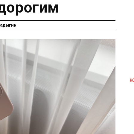
дорогим
Радыгин
Н