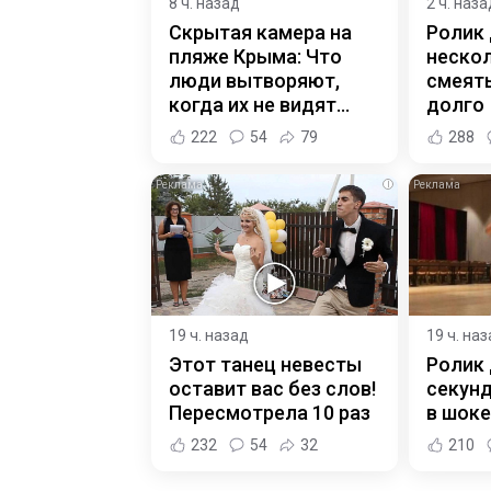
8 ч. назад
2 ч. наза
Скрытая камера на
Ролик
пляже Крыма: Что
нескол
люди вытворяют,
смеять
когда их не видят...
долго
222
54
79
288
i
19 ч. назад
19 ч. на
Этот танец невесты
Ролик 
оставит вас без слов!
секунд
Пересмотрела 10 раз
в шоке
232
54
32
210