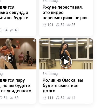
д
6 ч. назад
 длится
Ржу не переставая,
ько секунд, а
это видео
ся вы будете
пересмотришь не раз
191
54
35
54
46
i
i
зад
8 ч. назад
длится пару
Ролик из Омска: вы
, но вы будете
будете смеяться
 от увиденного
долго
54
68
111
54
44