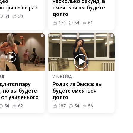
део
несколько секунд, а
отришь не раз
смеяться вы будете
долго
54
30
179
54
51
i
i
зад
7 ч. назад
длится пару
Ролик из Омска: вы
, но вы будете
будете смеяться
 от увиденного
долго
54
62
187
54
56