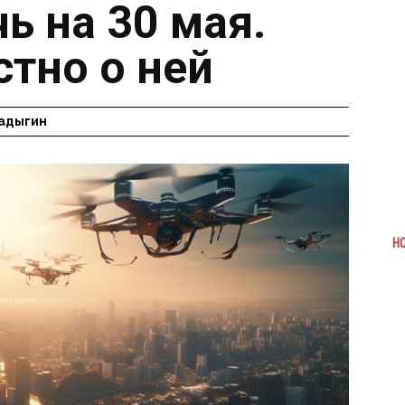
ь на 30 мая.
стно о ней
адыгин
Н