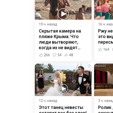
19 ч. назад
16 ч. на
Скрытая камера на
Ржу не
пляже Крыма: Что
это ви
люди вытворяют,
пересм
когда их не видят...
164
266
54
48
i
12 ч. назад
3 ч. наза
Этот танец невесты
Ролик 
оставит вас без слов!
секунд