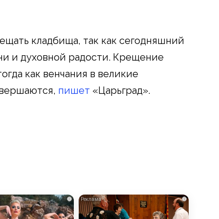
сещать кладбища, так как сегодняшний
ни и духовной радости. Крещение
тогда как венчания в великие
овершаются,
пишет
«Царьград».
i
i