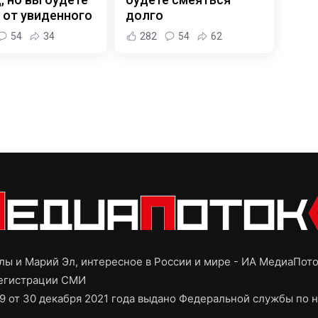
 от увиденного
долго
54
34
282
54
62
ы и Марий Эл, интересное в России и мире - ИА МедиаПот
регистрации СМИ
9 от 30 декабря 2021 года выдано Федеральной службы по н