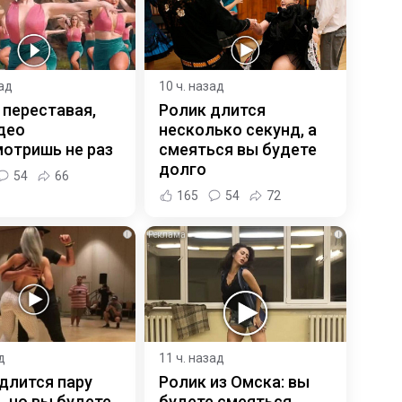
зад
10 ч. назад
 переставая,
Ролик длится
део
несколько секунд, а
отришь не раз
смеяться вы будете
долго
54
66
165
54
72
i
i
д
11 ч. назад
длится пару
Ролик из Омска: вы
, но вы будете
будете смеяться