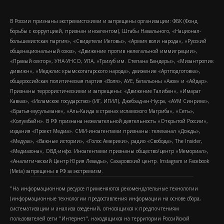
В России признаны экстремистскими и запрещены организации: ФБК (Фонд
борьбы с коррупцией, признан иноагентом), Штабы Навального, «Национал-
большевистская партия», «Свидетели Иеговы», «Армия воли народа», «Русский
общенациональный союз», «Движение против нелегальной иммиграции»,
«Правый сектор», УНА-УНСО, УПА, «Тризуб им. Степана Бандеры», «Мизантропик
дивижн», «Меджлис крымскотатарского народа», движение «Артподготовка»,
общероссийская политическая партия «Воля», АУЕ, батальоны «Азов» и «Айдар».
Признаны террористическими и запрещены: «Движение Талибан», «Имарат
Кавказ», «Исламское государство» (ИГ, ИГИЛ), Джебхад-ан-Нусра, «АУМ Синрике»,
«Братья-мусульмане», «Аль-Каида в странах исламского Магриба», «Сеть»,
«Колумбайн». В РФ признана нежелательной деятельность «Открытой России»,
издания «Проект Медиа». СМИ-иноагентами признаны: телеканал «Дождь»,
«Медуза», «Важные истории», «Голос Америки», радио «Свобода», The Insider,
«Медиазона», ОВД-инфо. Иноагентами признаны общество/центр «Мемориал»,
«Аналитический Центр Юрия Левады», Сахаровский центр. Instagram и Facebook
(Metа) запрещены в РФ за экстремизм.
"На информационном ресурсе применяются рекомендательные технологии
(информационные технологии предоставления информации на основе сбора,
систематизации и анализа сведений, относящихся к предпочтениям
пользователей сети "Интернет", находящихся на территории Российской