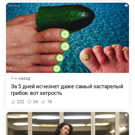
i
1 ч. назад
За 5 дней исчезнет даже самый застарелый
грибок: вот хитрость
232
54
74
i