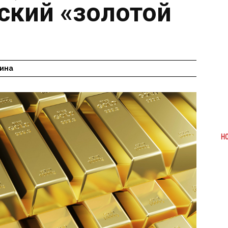
сский «золотой
ина
Н