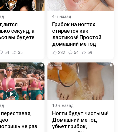
зад
4 ч. назад
 длится
Грибок на ногтях
ько секунд, а
стирается как
ся вы будете
ластиком! Простой
домашний метод
54
35
282
54
59
i
i
зад
10 ч. назад
 переставая,
Ногти будут чистыми!
део
Домашний метод
отришь не раз
убьет грибок,