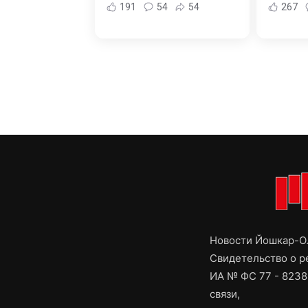
191
54
54
267
Новости Йошкар-Ол
Свидетельство о 
ИА № ФС 77 - 8238
связи,