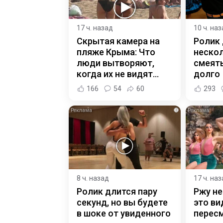
17 ч. назад
10 ч. на
Скрытая камера на
Ролик
пляже Крыма: Что
нескол
люди вытворяют,
смеять
когда их не видят...
долго
166
54
60
293
i
8 ч. назад
17 ч. на
Ролик длится пару
Ржу не
секунд, но вы будете
это ви
в шоке от увиденного
пересм