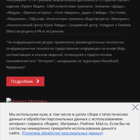
«Колумбайн». В РФ признана нежелательной деятельность «Открытой России»,
издания «Проект Медиа». СМИ-иноагентами признаны: телеканал «Дождь»,
«Медуза», «Важные истории», «Голос Америки», радио «Свобода», The Insider,
«Медиазона», ОВД-инфо. Иноагентами признаны общество/центр «Мемориал»,
«Аналитический Центр Юрия Левады», Сахаровский центр. Instagram и Facebook
(Metа) запрещены в РФ за экстремизм.
"На информационном ресурсе применяются рекомендательные технологии
(информационные технологии предоставления информации на основе сбора,
систематизации и анализа сведений, относящихся к предпочтениям
пользователей сети "Интернет", находящихся на территории Российской
Федерации)".
Подробнее
Мы используем куки, в том числе в целях сбора статистических
данных и обработки персональных данных с использованием
интернет-сервиса «Яндекс. Метрика», Рейтинг Mail.ru. Если Вы не
2015-2026- Информационное агентство МедиаПоток
согласны немедленно прекратите использование данного
сайта.
(Политика обработки персональных данных)
Для справки
Об издании
Пользовательское соглашение