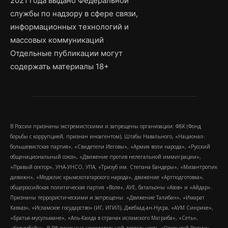
2021 года выдано Федеральной
службы по надзору в сфере связи,
информационных технологий и
массовых коммуникаций
Отдельные публикации могут
содержать материалы 18+
В России признаны экстремистскими и запрещены организации: ФБК (Фонд
борьбы с коррупцией, признан иноагентом), Штабы Навального, «Национал-
большевистская партия», «Свидетели Иеговы», «Армия воли народа», «Русский
общенациональный союз», «Движение против нелегальной иммиграции»,
«Правый сектор», УНА-УНСО, УПА, «Тризуб им. Степана Бандеры», «Мизантропик
дивижн», «Меджлис крымскотатарского народа», движение «Артподготовка»,
общероссийская политическая партия «Воля», АУЕ, батальоны «Азов» и «Айдар».
Признаны террористическими и запрещены: «Движение Талибан», «Имарат
Кавказ», «Исламское государство» (ИГ, ИГИЛ), Джебхад-ан-Нусра, «АУМ Синрике»,
«Братья-мусульмане», «Аль-Каида в странах исламского Магриба», «Сеть»,