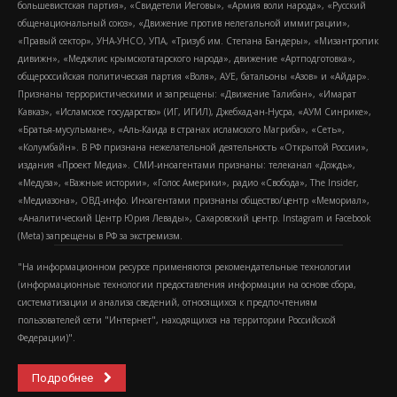
большевистская партия», «Свидетели Иеговы», «Армия воли народа», «Русский
общенациональный союз», «Движение против нелегальной иммиграции»,
«Правый сектор», УНА-УНСО, УПА, «Тризуб им. Степана Бандеры», «Мизантропик
дивижн», «Меджлис крымскотатарского народа», движение «Артподготовка»,
общероссийская политическая партия «Воля», АУЕ, батальоны «Азов» и «Айдар».
Признаны террористическими и запрещены: «Движение Талибан», «Имарат
Кавказ», «Исламское государство» (ИГ, ИГИЛ), Джебхад-ан-Нусра, «АУМ Синрике»,
«Братья-мусульмане», «Аль-Каида в странах исламского Магриба», «Сеть»,
«Колумбайн». В РФ признана нежелательной деятельность «Открытой России»,
издания «Проект Медиа». СМИ-иноагентами признаны: телеканал «Дождь»,
«Медуза», «Важные истории», «Голос Америки», радио «Свобода», The Insider,
«Медиазона», ОВД-инфо. Иноагентами признаны общество/центр «Мемориал»,
«Аналитический Центр Юрия Левады», Сахаровский центр. Instagram и Facebook
(Metа) запрещены в РФ за экстремизм.
"На информационном ресурсе применяются рекомендательные технологии
(информационные технологии предоставления информации на основе сбора,
систематизации и анализа сведений, относящихся к предпочтениям
пользователей сети "Интернет", находящихся на территории Российской
Федерации)".
Подробнее