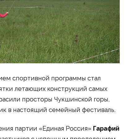
ием спортивной программы стал
сятки летающих конструкций самых
расили просторы Чукшинской горы,
ик в настоящий семейный фестиваль.
ения партии «Единая Россия»
Гарафий
участников с успешным преодолением