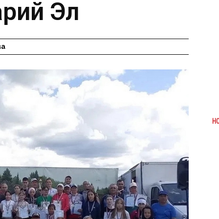
арий Эл
ва
Н