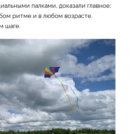
иальными палками, доказали главное:
ом ритме и в любом возрасте.
м шаге.