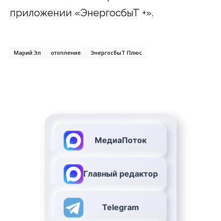
приложении «ЭнергосбыТ +».
Марий Эл
отопление
ЭнергосбыТ Плюс
МедиаПоток
Главный редактор
Telegram