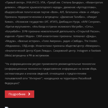
«Правый сектор», УНА-УНСО, УПА, «Тризуб им. Степана Бандеры», «Мизантропик
дивижн», «Меджлис крымскотатарского народа», движение «Артподготовка»,
общероссийская политическая партия «Воля», АУЕ, батальоны «Азов» и «Айдар».
Признаны террористическими и запрещены: «Движение Талибан», «Имарат
Кавказ», «Исламское государство» (ИГ, ИГИЛ), Джебхад-ан-Нусра, «АУМ Синрике»,
«Братья-мусульмане», «Аль-Каида в странах исламского Магриба», «Сеть»,
«Колумбайн». В РФ признана нежелательной деятельность «Открытой России»,
издания «Проект Медиа». СМИ-иноагентами признаны: телеканал «Дождь»,
«Медуза», «Важные истории», «Голос Америки», радио «Свобода», The Insider,
«Медиазона», ОВД-инфо. Иноагентами признаны общество/центр «Мемориал»,
«Аналитический Центр Юрия Левады», Сахаровский центр. Instagram и Facebook
(Metа) запрещены в РФ за экстремизм.
"На информационном ресурсе применяются рекомендательные технологии
(информационные технологии предоставления информации на основе сбора,
систематизации и анализа сведений, относящихся к предпочтениям
пользователей сети "Интернет", находящихся на территории Российской
Федерации)".
Подробнее