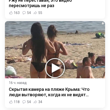
Ржу не переставая, это видео
пересмотришь не раз
163
54
55
i
16 ч. назад
Скрытая камера на пляже Крыма: Что
люди вытворяют, когда их не видят...
118
54
34