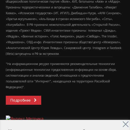
общероссийская политическая партия «Воля», АУЕ, батальоны «Азов» и «Айдар».
Признаны террористическими и запрещены: «Движение Талибан», «Имарат
Кавказ», «Исламское государство» (ИГ, ИГИЛ), Джебхад-ан-Нусра, «АУМ Синрике»,
«Братья-мусульмане», «Аль-Каида в странах исламского Магриба», «Сеть»,
«Колумбайн». В РФ признана нежелательной деятельность «Открытой России»,
издания «Проект Медиа». СМИ-иноагентами признаны: телеканал «Дождь»,
«Медуза», «Важные истории», «Голос Америки», радио «Свобода», The Insider,
«Медиазона», ОВД-инфо. Иноагентами признаны общество/центр «Мемориал»,
«Аналитический Центр Юрия Левады», Сахаровский центр. Instagram и Facebook
(Metа) запрещены в РФ за экстремизм.
"На информационном ресурсе применяются рекомендательные технологии
(информационные технологии предоставления информации на основе сбора,
систематизации и анализа сведений, относящихся к предпочтениям
пользователей сети "Интернет", находящихся на территории Российской
Федерации)".
Подробнее