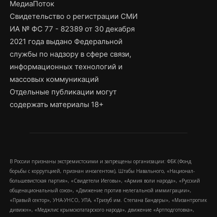
МедиаПоток
Свидетельство о регистрации СМИ
ИА № ФС 77 - 82389 от 30 декабря
2021 года выдано Федеральной
службы по надзору в сфере связи,
информационных технологий и
массовых коммуникаций
Отдельные публикации могут
содержать материалы 18+
В России признаны экстремистскими и запрещены организации: ФБК (Фонд
борьбы с коррупцией, признан иноагентом), Штабы Навального, «Национал-
большевистская партия», «Свидетели Иеговы», «Армия воли народа», «Русский
общенациональный союз», «Движение против нелегальной иммиграции»,
«Правый сектор», УНА-УНСО, УПА, «Тризуб им. Степана Бандеры», «Мизантропик
дивижн», «Меджлис крымскотатарского народа», движение «Артподготовка»,