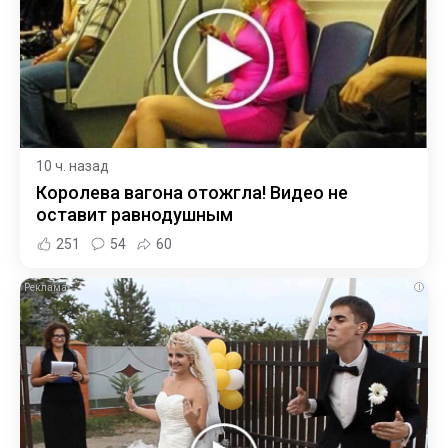
10 ч. назад
Королева вагона отожгла! Видео не
оставит равнодушным
251
54
60
i