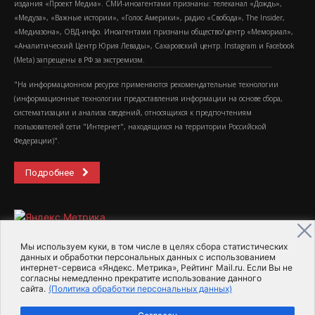
издания «Проект Медиа». СМИ-иноагентами признаны: телеканал «Дождь»,
«Медуза», «Важные истории», «Голос Америки», радио «Свобода», The Insider,
«Медиазона», ОВД-инфо. Иноагентами признаны общество/центр «Мемориал»,
«Аналитический Центр Юрия Левады», Сахаровский центр. Instagram и Facebook
(Metа) запрещены в РФ за экстремизм.
"На информационном ресурсе применяются рекомендательные технологии
(информационные технологии предоставления информации на основе сбора,
систематизации и анализа сведений, относящихся к предпочтениям
пользователей сети "Интернет", находящихся на территории Российской
Федерации)".
Подробнее
Мы используем куки, в том числе в целях сбора статистических
данных и обработки персональных данных с использованием
интернет-сервиса «Яндекс. Метрика», Рейтинг Mail.ru. Если Вы не
2015-2026- Информационное агентство МедиаПоток
согласны немедленно прекратите использование данного
сайта.
(Политика обработки персональных данных)
Для справки
Об издании
Пользовательское соглашение