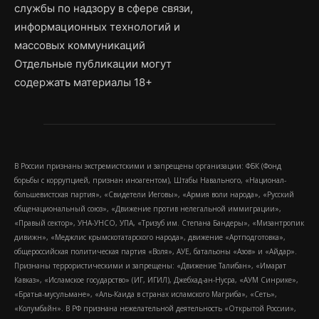
службы по надзору в сфере связи,
информационных технологий и
массовых коммуникаций
Отдельные публикации могут
содержать материалы 18+
В России признаны экстремистскими и запрещены организации: ФБК (Фонд
борьбы с коррупцией, признан иноагентом), Штабы Навального, «Национал-
большевистская партия», «Свидетели Иеговы», «Армия воли народа», «Русский
общенациональный союз», «Движение против нелегальной иммиграции»,
«Правый сектор», УНА-УНСО, УПА, «Тризуб им. Степана Бандеры», «Мизантропик
дивижн», «Меджлис крымскотатарского народа», движение «Артподготовка»,
общероссийская политическая партия «Воля», АУЕ, батальоны «Азов» и «Айдар».
Признаны террористическими и запрещены: «Движение Талибан», «Имарат
Кавказ», «Исламское государство» (ИГ, ИГИЛ), Джебхад-ан-Нусра, «АУМ Синрике»,
«Братья-мусульмане», «Аль-Каида в странах исламского Магриба», «Сеть»,
«Колумбайн». В РФ признана нежелательной деятельность «Открытой России»,