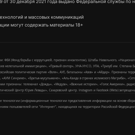
9 от 30 декабря 2021 года выдано Федеральной службы по н
ехнологий и массовых коммуникаций
ции могут содержать материалы 18+
и: ФБК (Фонд борьбы с коррупцией, признан иноагентом), Штабы Навального, «Национал
тив нелегальной иммиграции», «Правый сектор», УНА-УНСО, УПА, «Тризуб им. Степана
российская политическая партия «Воля», АУЕ, батальоны «Азов» и «Айдар». Признаны т
сра, «АУМ Синрике», «Братья-мусульмане», «Аль-Каида в странах исламского Магриба», «С
и признаны: телеканал «Дождь», «Медуза», «Важные истории», «Голос Америки», радио «
еский Центр Юрия Левады», Сахаровский центр. Instagram и Facebook (Metа) запрещены 
 технологии (информационные технологии предоставления информации на основе сбора
ениям пользователей сети "Интернет", находящихся на территории Российской Федерации)