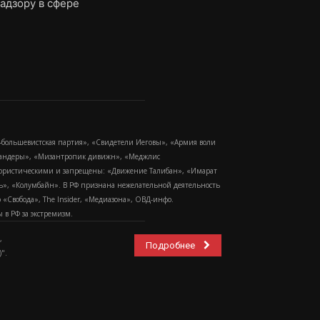
адзору в сфере
-большевистская партия», «Свидетели Иеговы», «Армия воли
 Бандеры», «Мизантропик дивижн», «Меджлис
еррористическими и запрещены: «Движение Талибан», «Имарат
еть», «Колумбайн». В РФ признана нежелательной деятельность
Свобода», The Insider, «Медиазона», ОВД-инфо.
в РФ за экстремизм.
,
Подробнее
".