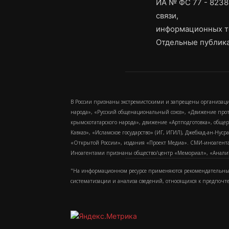
ИА № ФС 77 - 8238
связи,
информационных т
Отдельные публика
В России признаны экстремистскими и запрещены организаци
народа», «Русский общенациональный союз», «Движение про
крымскотатарского народа», движение «Артподготовка», обще
Кавказ», «Исламское государство» (ИГ, ИГИЛ), Джебхад-ан-Ну
«Открытой России», издания «Проект Медиа». СМИ-иноагентам
Иноагентами признаны общество/центр «Мемориал», «Аналитич
"На информационном ресурсе применяются рекомендательные
систематизации и анализа сведений, относящихся к предпочт