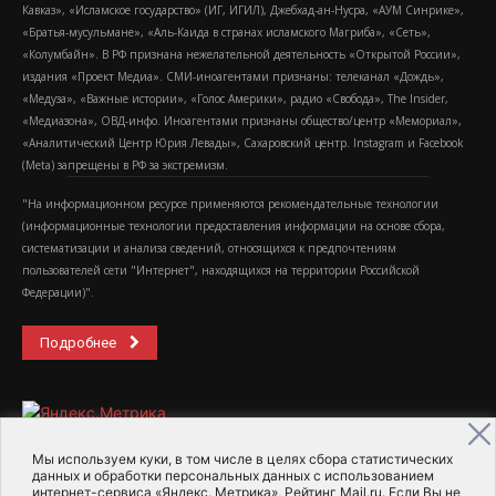
Кавказ», «Исламское государство» (ИГ, ИГИЛ), Джебхад-ан-Нусра, «АУМ Синрике»,
«Братья-мусульмане», «Аль-Каида в странах исламского Магриба», «Сеть»,
«Колумбайн». В РФ признана нежелательной деятельность «Открытой России»,
издания «Проект Медиа». СМИ-иноагентами признаны: телеканал «Дождь»,
«Медуза», «Важные истории», «Голос Америки», радио «Свобода», The Insider,
«Медиазона», ОВД-инфо. Иноагентами признаны общество/центр «Мемориал»,
«Аналитический Центр Юрия Левады», Сахаровский центр. Instagram и Facebook
(Metа) запрещены в РФ за экстремизм.
"На информационном ресурсе применяются рекомендательные технологии
(информационные технологии предоставления информации на основе сбора,
систематизации и анализа сведений, относящихся к предпочтениям
пользователей сети "Интернет", находящихся на территории Российской
Федерации)".
Подробнее
Мы используем куки, в том числе в целях сбора статистических
данных и обработки персональных данных с использованием
интернет-сервиса «Яндекс. Метрика», Рейтинг Mail.ru. Если Вы не