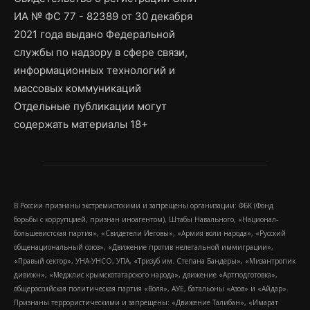
ИА № ФС 77 - 82389 от 30 декабря
2021 года выдано Федеральной
службы по надзору в сфере связи,
информационных технологий и
массовых коммуникаций
Отдельные публикации могут
содержать материалы 18+
В России признаны экстремистскими и запрещены организации: ФБК (Фонд
борьбы с коррупцией, признан иноагентом), Штабы Навального, «Национал-
большевистская партия», «Свидетели Иеговы», «Армия воли народа», «Русский
общенациональный союз», «Движение против нелегальной иммиграции»,
«Правый сектор», УНА-УНСО, УПА, «Тризуб им. Степана Бандеры», «Мизантропик
дивижн», «Меджлис крымскотатарского народа», движение «Артподготовка»,
общероссийская политическая партия «Воля», АУЕ, батальоны «Азов» и «Айдар».
Признаны террористическими и запрещены: «Движение Талибан», «Имарат