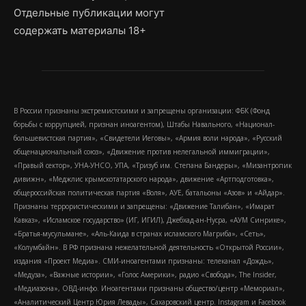
Отдельные публикации могут
содержать материалы 18+
В России признаны экстремистскими и запрещены организации: ФБК (Фонд
борьбы с коррупцией, признан иноагентом), Штабы Навального, «Национал-
большевистская партия», «Свидетели Иеговы», «Армия воли народа», «Русский
общенациональный союз», «Движение против нелегальной иммиграции»,
«Правый сектор», УНА-УНСО, УПА, «Тризуб им. Степана Бандеры», «Мизантропик
дивижн», «Меджлис крымскотатарского народа», движение «Артподготовка»,
общероссийская политическая партия «Воля», АУЕ, батальоны «Азов» и «Айдар».
Признаны террористическими и запрещены: «Движение Талибан», «Имарат
Кавказ», «Исламское государство» (ИГ, ИГИЛ), Джебхад-ан-Нусра, «АУМ Синрике»,
«Братья-мусульмане», «Аль-Каида в странах исламского Магриба», «Сеть»,
«Колумбайн». В РФ признана нежелательной деятельность «Открытой России»,
издания «Проект Медиа». СМИ-иноагентами признаны: телеканал «Дождь»,
«Медуза», «Важные истории», «Голос Америки», радио «Свобода», The Insider,
«Медиазона», ОВД-инфо. Иноагентами признаны общество/центр «Мемориал»,
«Аналитический Центр Юрия Левады», Сахаровский центр. Instagram и Facebook