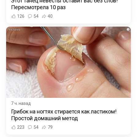
Этот танец невесты оставит вас без слов!
Пересмотрела 10 раз
126
54
40
i
7 ч. назад
Грибок на ногтях стирается как ластиком!
Простой домашний метод
223
54
79