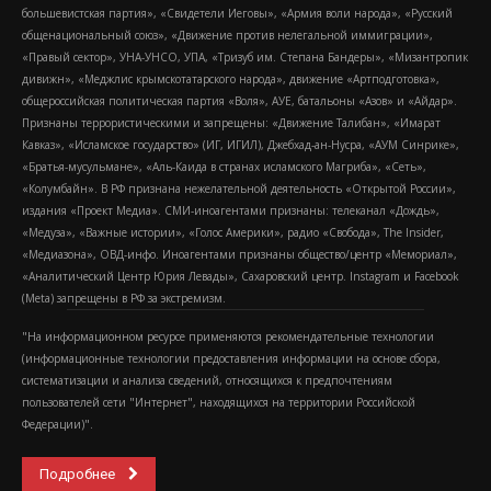
большевистская партия», «Свидетели Иеговы», «Армия воли народа», «Русский
общенациональный союз», «Движение против нелегальной иммиграции»,
«Правый сектор», УНА-УНСО, УПА, «Тризуб им. Степана Бандеры», «Мизантропик
дивижн», «Меджлис крымскотатарского народа», движение «Артподготовка»,
общероссийская политическая партия «Воля», АУЕ, батальоны «Азов» и «Айдар».
Признаны террористическими и запрещены: «Движение Талибан», «Имарат
Кавказ», «Исламское государство» (ИГ, ИГИЛ), Джебхад-ан-Нусра, «АУМ Синрике»,
«Братья-мусульмане», «Аль-Каида в странах исламского Магриба», «Сеть»,
«Колумбайн». В РФ признана нежелательной деятельность «Открытой России»,
издания «Проект Медиа». СМИ-иноагентами признаны: телеканал «Дождь»,
«Медуза», «Важные истории», «Голос Америки», радио «Свобода», The Insider,
«Медиазона», ОВД-инфо. Иноагентами признаны общество/центр «Мемориал»,
«Аналитический Центр Юрия Левады», Сахаровский центр. Instagram и Facebook
(Metа) запрещены в РФ за экстремизм.
"На информационном ресурсе применяются рекомендательные технологии
(информационные технологии предоставления информации на основе сбора,
систематизации и анализа сведений, относящихся к предпочтениям
пользователей сети "Интернет", находящихся на территории Российской
Федерации)".
Подробнее